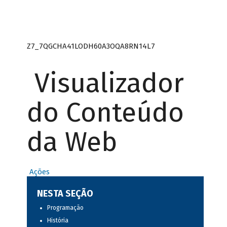
Z7_7QGCHA41LODH60A3OQA8RN14L7
Visualizador
do Conteúdo
da Web
Ações
NESTA SEÇÃO
Programação
História