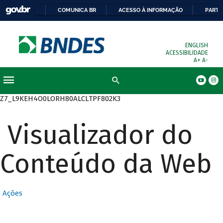
COMUNICA BR
ACESSO À INFORMAÇÃO
PARTI
ENGLISH
ACESSIBILIDADE
A+
A-
Busca
Z7_L9KEH4O0LORH80ALCLTPF802K3
Visualizador do
Conteúdo da Web
Ações