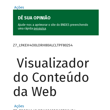
Ações
DÊ SUA OPINIÃO
Ajude-nos a aprimorar o site do BNDES preenchendo
uma rápida
pesquisa
.
Z7_L9KEH4O0LORH80ALCLTPF802S4
Visualizador
do Conteúdo
da Web
Ações