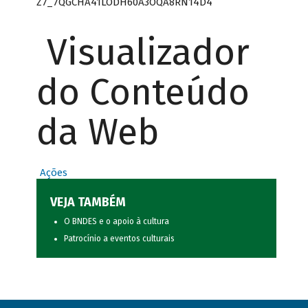
Z7_7QGCHA41LODH60A3OQA8RN14D4
Visualizador
do Conteúdo
da Web
Ações
VEJA TAMBÉM
O BNDES e o apoio à cultura
Patrocínio a eventos culturais