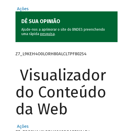
Ações
DÊ SUA OPINIÃO
Ajude-nos a aprimorar o site do BNDES preenchendo
uma rápida
pesquisa
.
Z7_L9KEH4O0LORH80ALCLTPF802S4
Visualizador
do Conteúdo
da Web
Ações