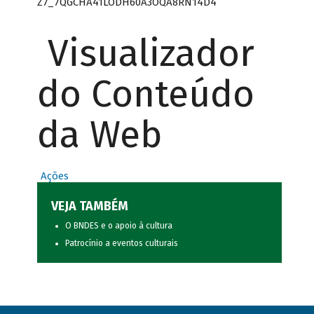
Z7_7QGCHA41LODH60A3OQA8RN14D4
Visualizador
do Conteúdo
da Web
Ações
VEJA TAMBÉM
O BNDES e o apoio à cultura
Patrocínio a eventos culturais