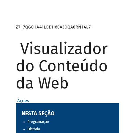
Z7_7QGCHA41LODH60A3OQA8RN14L7
Visualizador
do Conteúdo
da Web
Ações
NESTA SEÇÃO
Programação
História