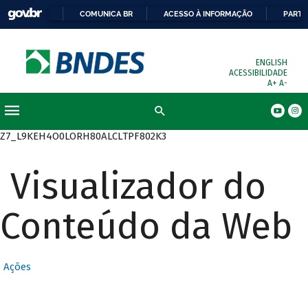
COMUNICA BR
ACESSO À INFORMAÇÃO
PARTI
ENGLISH
ACESSIBILIDADE
A+
A-
Busca
Z7_L9KEH4O0LORH80ALCLTPF802K3
Visualizador do
Conteúdo da Web
Ações