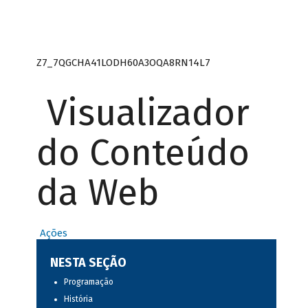
Z7_7QGCHA41LODH60A3OQA8RN14L7
Visualizador
do Conteúdo
da Web
Ações
NESTA SEÇÃO
Programação
História