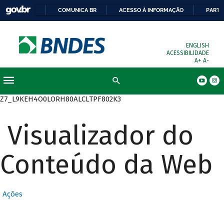
COMUNICA BR
ACESSO À INFORMAÇÃO
PARTI
ENGLISH
ACESSIBILIDADE
A+
A-
Busca
Z7_L9KEH4O0LORH80ALCLTPF802K3
Visualizador do
Conteúdo da Web
Ações