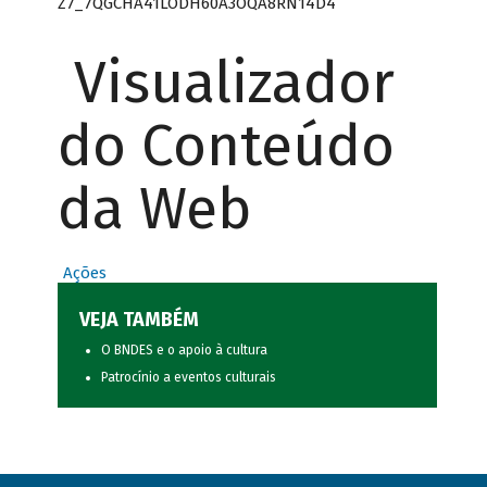
Z7_7QGCHA41LODH60A3OQA8RN14D4
Visualizador
do Conteúdo
da Web
Ações
VEJA TAMBÉM
O BNDES e o apoio à cultura
Patrocínio a eventos culturais