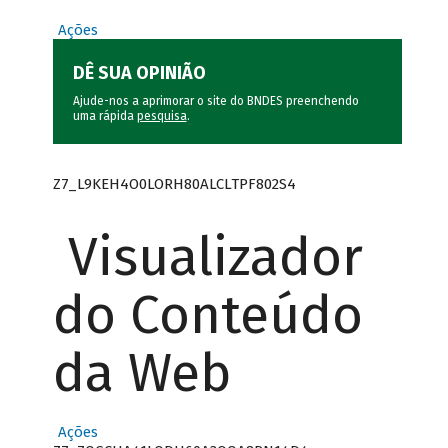
Ações
DÊ SUA OPINIÃO
Ajude-nos a aprimorar o site do BNDES preenchendo
uma rápida
pesquisa
.
Z7_L9KEH4O0LORH80ALCLTPF802S4
Visualizador
do Conteúdo
da Web
Ações