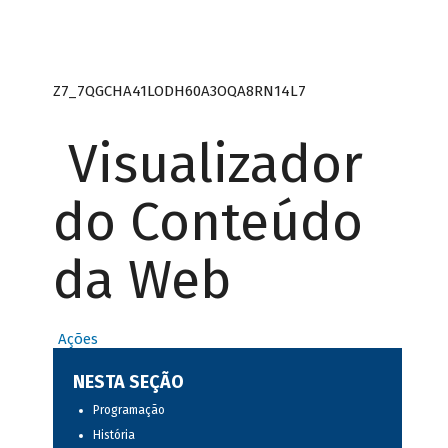
Z7_7QGCHA41LODH60A3OQA8RN14L7
Visualizador
do Conteúdo
da Web
Ações
NESTA SEÇÃO
Programação
História