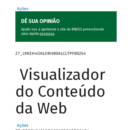
Ações
DÊ SUA OPINIÃO
Ajude-nos a aprimorar o site do BNDES preenchendo
uma rápida
pesquisa
.
Z7_L9KEH4O0LORH80ALCLTPF802S4
Visualizador
do Conteúdo
da Web
Ações