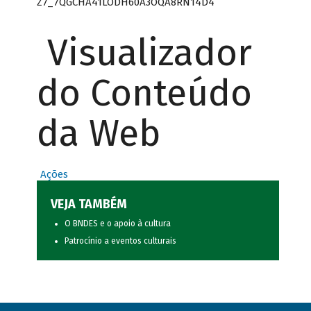
Z7_7QGCHA41LODH60A3OQA8RN14D4
Visualizador
do Conteúdo
da Web
Ações
VEJA TAMBÉM
O BNDES e o apoio à cultura
Patrocínio a eventos culturais