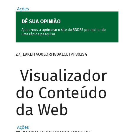
Ações
DÊ SUA OPINIÃO
Ajude-nos a aprimorar o site do BNDES preenchendo
uma rápida
pesquisa
.
Z7_L9KEH4O0LORH80ALCLTPF802S4
Visualizador
do Conteúdo
da Web
Ações