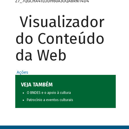
Z7_7QGCHA41LODH60A3OQA8RN14D4
Visualizador
do Conteúdo
da Web
Ações
VEJA TAMBÉM
O BNDES e o apoio à cultura
Patrocínio a eventos culturais