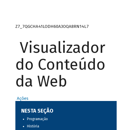
Z7_7QGCHA41LODH60A3OQA8RN14L7
Visualizador
do Conteúdo
da Web
Ações
NESTA SEÇÃO
Programação
História