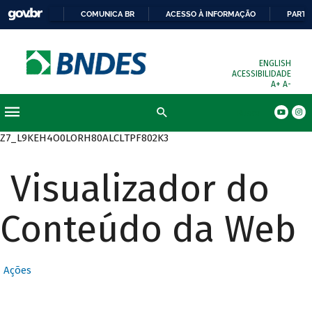
COMUNICA BR
ACESSO À INFORMAÇÃO
PARTI
ENGLISH
ACESSIBILIDADE
A+
A-
Busca
Z7_L9KEH4O0LORH80ALCLTPF802K3
Visualizador do
Conteúdo da Web
Ações