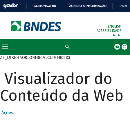
COMUNICA BR
ACESSO À INFORMAÇÃO
PARTI
ENGLISH
ACESSIBILIDADE
A+
A-
Busca
Z7_L9KEH4O0LORH80ALCLTPF802K3
Visualizador do
Conteúdo da Web
Ações