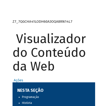
Z7_7QGCHA41LODH60A3OQA8RN14L7
Visualizador
do Conteúdo
da Web
Ações
NESTA SEÇÃO
Programação
História