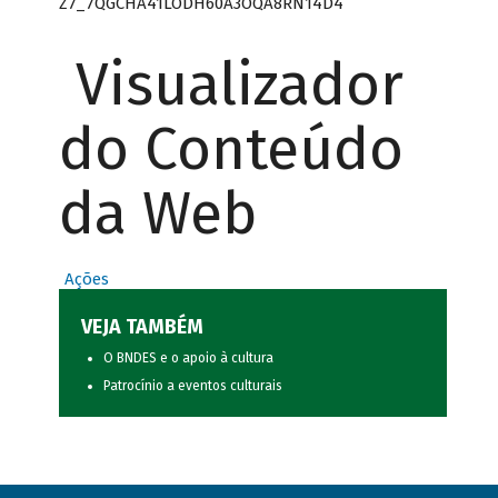
Z7_7QGCHA41LODH60A3OQA8RN14D4
Visualizador
do Conteúdo
da Web
Ações
VEJA TAMBÉM
O BNDES e o apoio à cultura
Patrocínio a eventos culturais