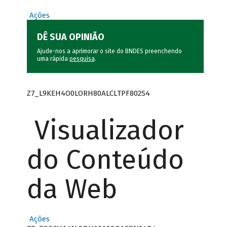
Ações
DÊ SUA OPINIÃO
Ajude-nos a aprimorar o site do BNDES preenchendo
uma rápida
pesquisa
.
Z7_L9KEH4O0LORH80ALCLTPF802S4
Visualizador
do Conteúdo
da Web
Ações