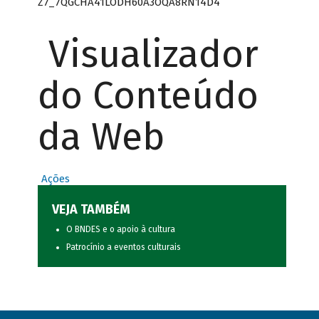
Z7_7QGCHA41LODH60A3OQA8RN14D4
Visualizador
do Conteúdo
da Web
Ações
VEJA TAMBÉM
O BNDES e o apoio à cultura
Patrocínio a eventos culturais