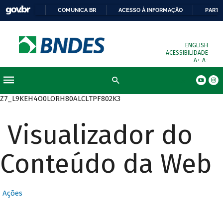
COMUNICA BR
ACESSO À INFORMAÇÃO
PARTI
ENGLISH
ACESSIBILIDADE
A+
A-
Busca
Z7_L9KEH4O0LORH80ALCLTPF802K3
Visualizador do
Conteúdo da Web
Ações