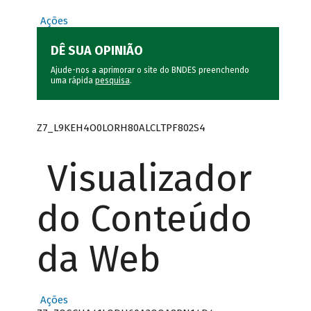
Ações
DÊ SUA OPINIÃO
Ajude-nos a aprimorar o site do BNDES preenchendo
uma rápida
pesquisa
.
Z7_L9KEH4O0LORH80ALCLTPF802S4
Visualizador
do Conteúdo
da Web
Ações