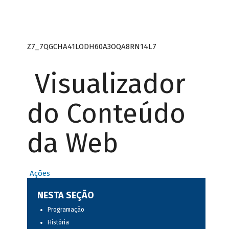
Z7_7QGCHA41LODH60A3OQA8RN14L7
Visualizador
do Conteúdo
da Web
Ações
NESTA SEÇÃO
Programação
História