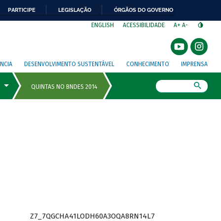
PARTICIPE
LEGISLAÇÃO
ÓRGÃOS DO GOVERNO
⁣
ENGLISH
ACESSIBILIDADE
A+
A-
NCIA
DESENVOLVIMENTO SUSTENTÁVEL
CONHECIMENTO
IMPRENSA
Busca
Z7_7QGCHA41LODH60A3OQA8RN14L7