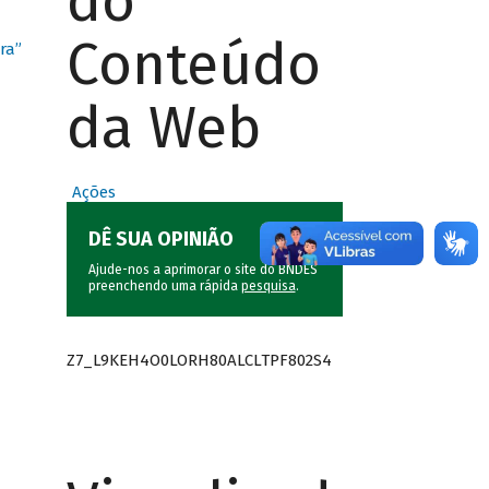
do
Conteúdo
ra”
da Web
Ações
DÊ SUA OPINIÃO
Ajude-nos a aprimorar o site do BNDES
preenchendo uma rápida
pesquisa
.
Z7_L9KEH4O0LORH80ALCLTPF802S4