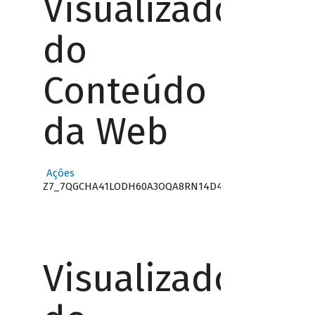
Visualizador
do
Conteúdo
da Web
Ações
Z7_7QGCHA41LODH60A3OQA8RN14D4
Visualizador