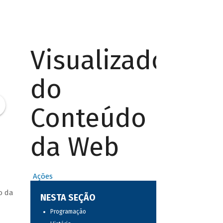
Visualizador
do
Conteúdo
da Web
Ações
o da
NESTA SEÇÃO
Programação