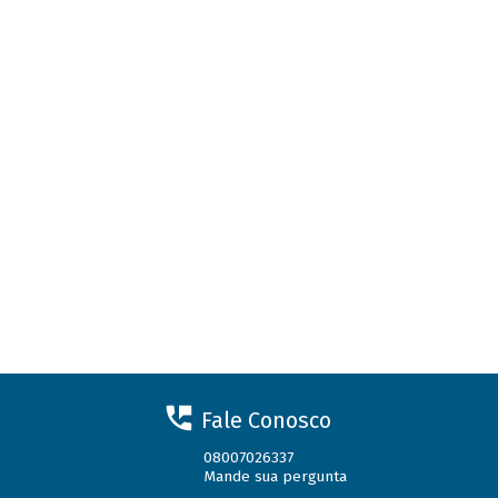
Fale Conosco
08007026337
Mande sua pergunta