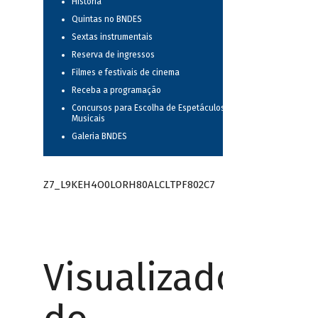
História
Quintas no BNDES
Sextas instrumentais
Reserva de ingressos
Filmes e festivais de cinema
Receba a programação
Concursos para Escolha de Espetáculos
Musicais
Galeria BNDES
Z7_L9KEH4O0LORH80ALCLTPF802C7
Visualizador