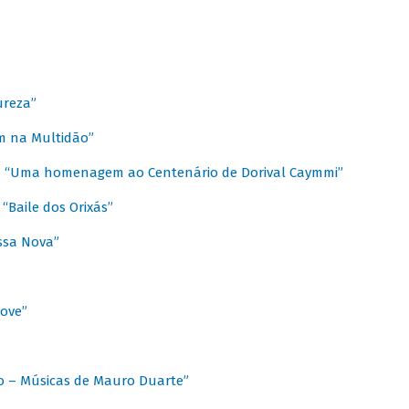
ureza”
m na Multidão”
 / “Uma homenagem ao Centenário de Dorival Caymmi”
“Baile dos Orixás”
ssa Nova”
Love”
o – Músicas de Mauro Duarte”