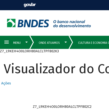
Z7_L9KEH4O0LORH80ALCLTPF802K3
Visualizador do 
Ações
Z7_L9KEH4O0LORH80ALCLTPF802C2