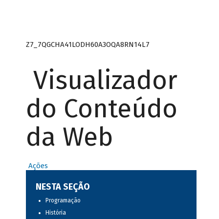
Z7_7QGCHA41LODH60A3OQA8RN14L7
Visualizador
do Conteúdo
da Web
Ações
NESTA SEÇÃO
Programação
História