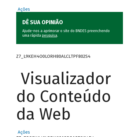
Ações
DÊ SUA OPINIÃO
Ajude-nos a aprimorar o site do BNDES preenchendo
uma rápida
pesquisa
.
Z7_L9KEH4O0LORH80ALCLTPF802S4
Visualizador
do Conteúdo
da Web
Ações