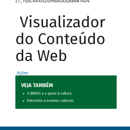
Z7_7QGCHA41LODH60A3OQA8RN14D4
Visualizador
do Conteúdo
da Web
Ações
VEJA TAMBÉM
O BNDES e o apoio à cultura
Patrocínio a eventos culturais