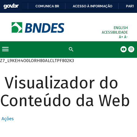
COMUNICA BR
ACESSO À INFORMAÇÃO
PARTI
ENGLISH
ACESSIBILIDADE
A+
A-
Busca
Z7_L9KEH4O0LORH80ALCLTPF802K3
Visualizador do
Conteúdo da Web
Ações