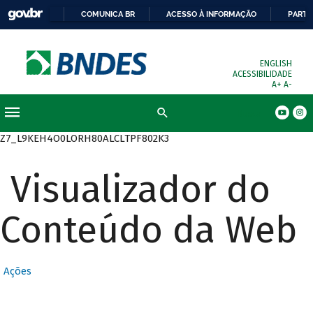
COMUNICA BR
ACESSO À INFORMAÇÃO
PARTI
ENGLISH
ACESSIBILIDADE
A+
A-
Busca
Z7_L9KEH4O0LORH80ALCLTPF802K3
Visualizador do
Conteúdo da Web
Ações