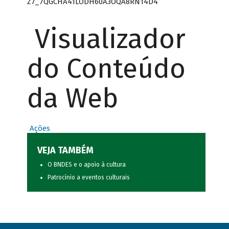
Z7_7QGCHA41LODH60A3OQA8RN14D4
Visualizador
do Conteúdo
da Web
Ações
VEJA TAMBÉM
O BNDES e o apoio à cultura
Patrocínio a eventos culturais