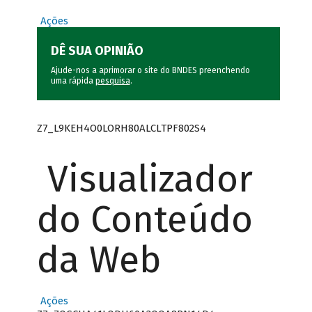
Ações
DÊ SUA OPINIÃO
Ajude-nos a aprimorar o site do BNDES preenchendo
uma rápida
pesquisa
.
Z7_L9KEH4O0LORH80ALCLTPF802S4
Visualizador
do Conteúdo
da Web
Ações