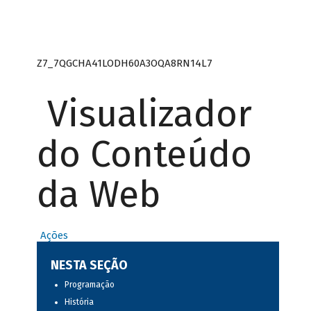
Z7_7QGCHA41LODH60A3OQA8RN14L7
Visualizador
do Conteúdo
da Web
Ações
NESTA SEÇÃO
Programação
História