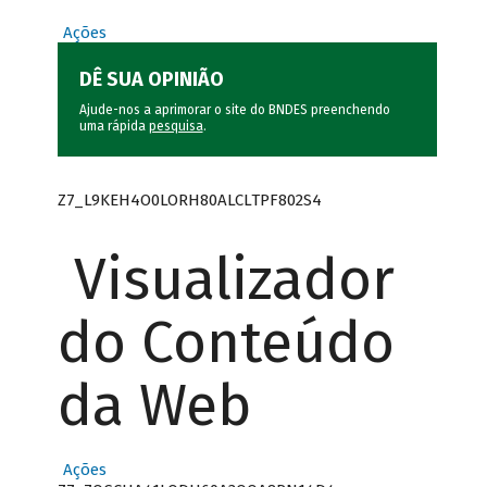
Ações
DÊ SUA OPINIÃO
Ajude-nos a aprimorar o site do BNDES preenchendo
uma rápida
pesquisa
.
Z7_L9KEH4O0LORH80ALCLTPF802S4
Visualizador
do Conteúdo
da Web
Ações