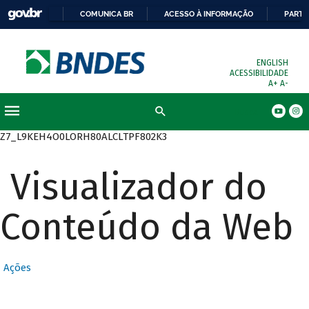
COMUNICA BR
ACESSO À INFORMAÇÃO
PARTI
ENGLISH
ACESSIBILIDADE
A+
A-
Busca
Z7_L9KEH4O0LORH80ALCLTPF802K3
Visualizador do
Conteúdo da Web
Ações