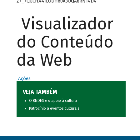
Z7_7QGCHA41LODH60A3OQA8RN14D4
Visualizador
do Conteúdo
da Web
Ações
VEJA TAMBÉM
O BNDES e o apoio à cultura
Patrocínio a eventos culturais