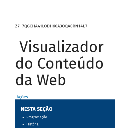
Z7_7QGCHA41LODH60A3OQA8RN14L7
Visualizador
do Conteúdo
da Web
Ações
NESTA SEÇÃO
Programação
História