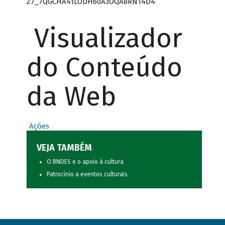
Z7_7QGCHA41LODH60A3OQA8RN14D4
Visualizador
do Conteúdo
da Web
Ações
VEJA TAMBÉM
O BNDES e o apoio à cultura
Patrocínio a eventos culturais