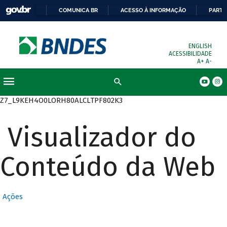
COMUNICA BR
ACESSO À INFORMAÇÃO
PARTI
ENGLISH
ACESSIBILIDADE
A+
A-
Busca
Z7_L9KEH4O0LORH80ALCLTPF802K3
Visualizador do
Conteúdo da Web
Ações