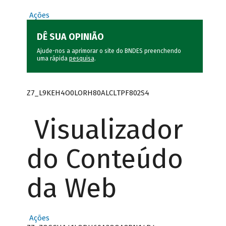
Ações
DÊ SUA OPINIÃO
Ajude-nos a aprimorar o site do BNDES preenchendo
uma rápida
pesquisa
.
Z7_L9KEH4O0LORH80ALCLTPF802S4
Visualizador
do Conteúdo
da Web
Ações