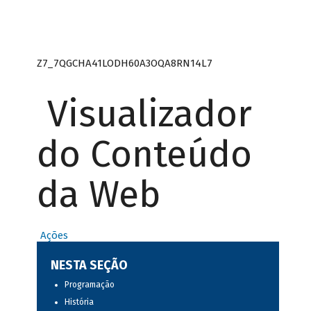
Z7_7QGCHA41LODH60A3OQA8RN14L7
Visualizador
do Conteúdo
da Web
Ações
NESTA SEÇÃO
Programação
História