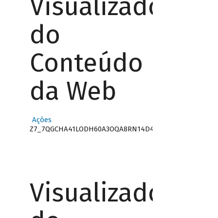
Visualizador
do
Conteúdo
da Web
Ações
Z7_7QGCHA41LODH60A3OQA8RN14D4
Visualizador