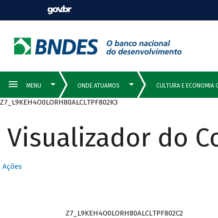
Z7_L9KEH4O0LORH80ALCLTPF802K3
Visualizador do 
Ações
Z7_L9KEH4O0LORH80ALCLTPF802C2