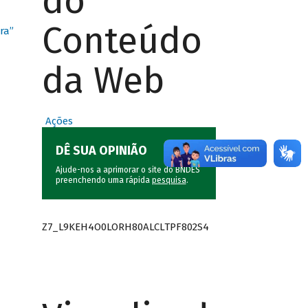
do
Conteúdo
ra”
da Web
Ações
DÊ SUA OPINIÃO
Ajude-nos a aprimorar o site do BNDES
preenchendo uma rápida
pesquisa
.
Z7_L9KEH4O0LORH80ALCLTPF802S4