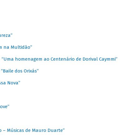
ureza”
m na Multidão”
 / “Uma homenagem ao Centenário de Dorival Caymmi”
“Baile dos Orixás”
ssa Nova”
Love”
o – Músicas de Mauro Duarte”