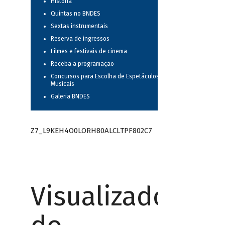
História
Quintas no BNDES
Sextas instrumentais
Reserva de ingressos
Filmes e festivais de cinema
Receba a programação
Concursos para Escolha de Espetáculos
Musicais
Galeria BNDES
Z7_L9KEH4O0LORH80ALCLTPF802C7
Visualizador