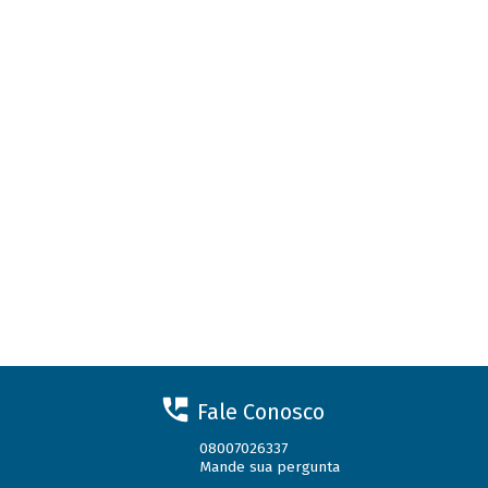
Fale Conosco
08007026337
Mande sua pergunta