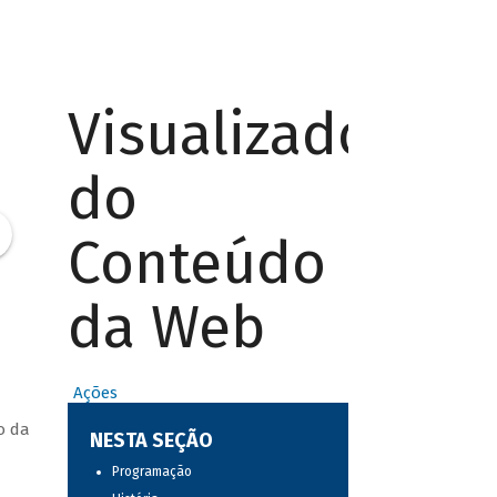
Visualizador
do
Conteúdo
da Web
Ações
o da
NESTA SEÇÃO
Programação