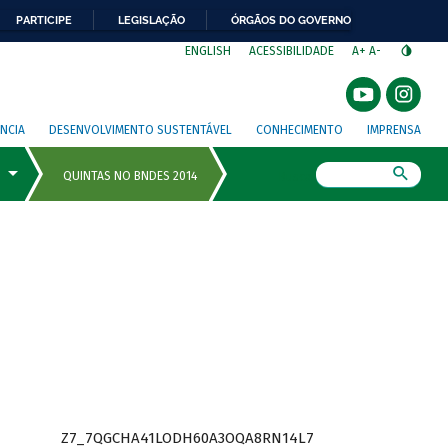
PARTICIPE
LEGISLAÇÃO
ÓRGÃOS DO GOVERNO
⁣
ENGLISH
ACESSIBILIDADE
A+
A-
NCIA
DESENVOLVIMENTO SUSTENTÁVEL
CONHECIMENTO
IMPRENSA
Busca
Z7_7QGCHA41LODH60A3OQA8RN14L7