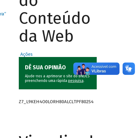
do
Conteúdo
ra”
da Web
Ações
DÊ SUA OPINIÃO
Ajude-nos a aprimorar o site do BNDES
preenchendo uma rápida
pesquisa
.
Z7_L9KEH4O0LORH80ALCLTPF802S4