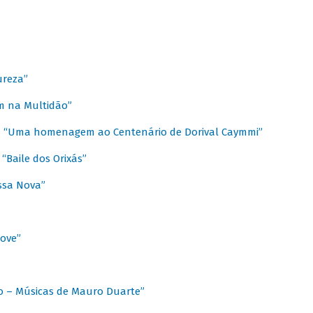
ureza”
m na Multidão”
 / “Uma homenagem ao Centenário de Dorival Caymmi”
“Baile dos Orixás”
ssa Nova”
Love”
o – Músicas de Mauro Duarte”