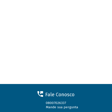
Fale Conosco
08007026337
Mande sua pergunta