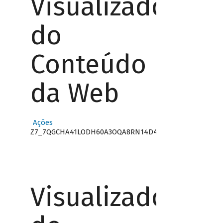
Visualizador
do
Conteúdo
da Web
Ações
Z7_7QGCHA41LODH60A3OQA8RN14D4
Visualizador