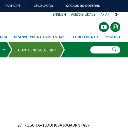
PARTICIPE
LEGISLAÇÃO
ÓRGÃOS DO GOVERNO
⁣
ENGLISH
ACESSIBILIDADE
A+
A-
NCIA
DESENVOLVIMENTO SUSTENTÁVEL
CONHECIMENTO
IMPRENSA
Busca
Z7_7QGCHA41LODH60A3OQA8RN14L7