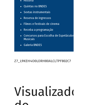
História
Quintas no BNDES
Sextas instrumentais
Reserva de ingressos
Filmes e festivais de cinema
Receba a programação
Concursos para Escolha de Espetáculos
Musicais
Galeria BNDES
Z7_L9KEH4O0LORH80ALCLTPF802C7
Visualizador