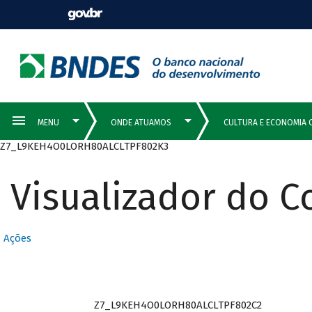
Z7_L9KEH4O0LORH80ALCLTPF802K3
Visualizador do 
Ações
Z7_L9KEH4O0LORH80ALCLTPF802C2