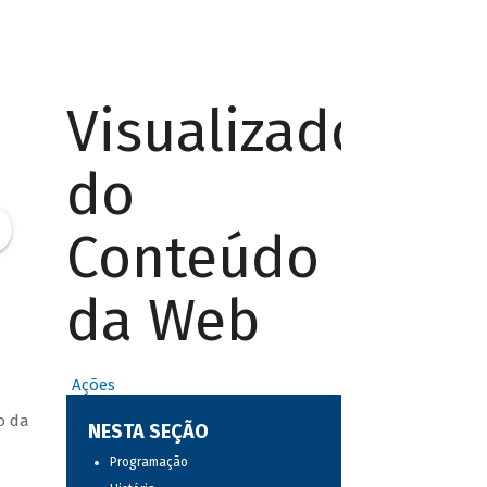
Visualizador
do
Conteúdo
da Web
Ações
o da
NESTA SEÇÃO
Programação