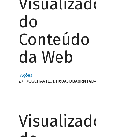
Visualizador
do
Conteúdo
da Web
Ações
Z7_7QGCHA41LODH60A3OQA8RN14D4
Visualizador