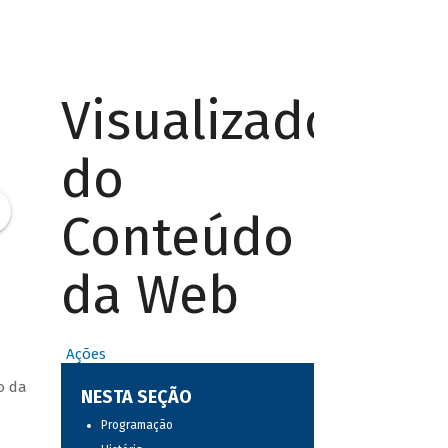
Visualizador
do
Conteúdo
da Web
Ações
o da
NESTA SEÇÃO
Programação