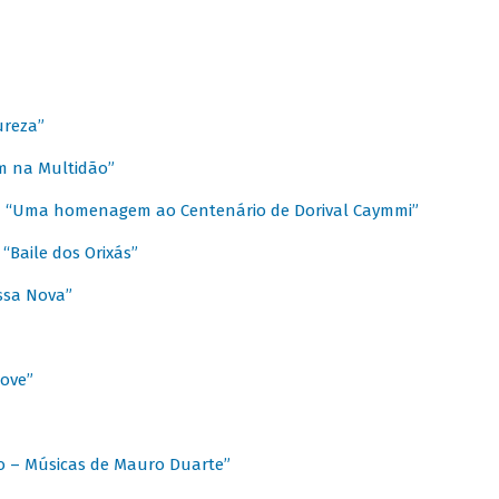
ureza”
m na Multidão”
 / “Uma homenagem ao Centenário de Dorival Caymmi”
“Baile dos Orixás”
ssa Nova”
Love”
o – Músicas de Mauro Duarte”