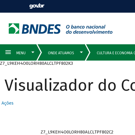
Z7_L9KEH4O0LORH80ALCLTPF802K3
Visualizador do 
Ações
Z7_L9KEH4O0LORH80ALCLTPF802C2