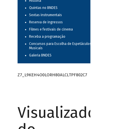
História
Quintas no BNDES
Sextas instrumentais
Reserva de ingressos
Filmes e festivais de cinema
Receba a programação
Concursos para Escolha de Espetáculos
Musicais
Galeria BNDES
Z7_L9KEH4O0LORH80ALCLTPF802C7
Visualizador