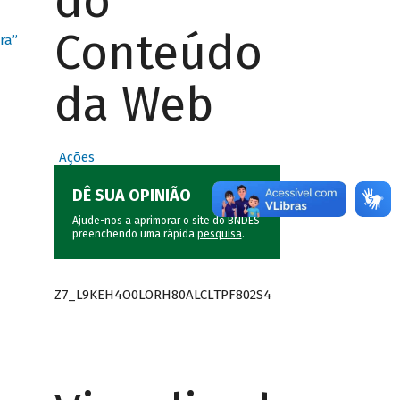
do
Conteúdo
ra”
da Web
Ações
DÊ SUA OPINIÃO
Ajude-nos a aprimorar o site do BNDES
preenchendo uma rápida
pesquisa
.
Z7_L9KEH4O0LORH80ALCLTPF802S4