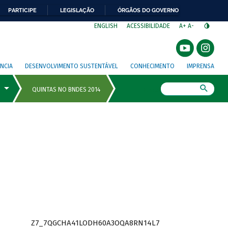
PARTICIPE
LEGISLAÇÃO
ÓRGÃOS DO GOVERNO
⁣
ENGLISH
ACESSIBILIDADE
A+
A-
NCIA
DESENVOLVIMENTO SUSTENTÁVEL
CONHECIMENTO
IMPRENSA
Busca
Z7_7QGCHA41LODH60A3OQA8RN14L7