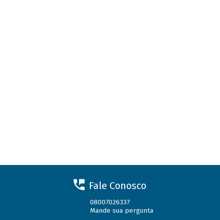
Fale Conosco
08007026337
Mande sua pergunta