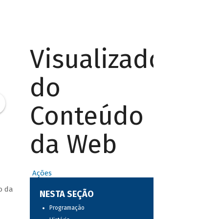
Visualizador
do
Conteúdo
da Web
Ações
o da
NESTA SEÇÃO
Programação