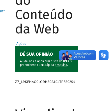
do
Conteúdo
ra”
da Web
Ações
DÊ SUA OPINIÃO
Ajude-nos a aprimorar o site do BNDES
preenchendo uma rápida
pesquisa
.
Z7_L9KEH4O0LORH80ALCLTPF802S4