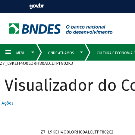
Z7_L9KEH4O0LORH80ALCLTPF802K3
Visualizador do 
Ações
Z7_L9KEH4O0LORH80ALCLTPF802C2