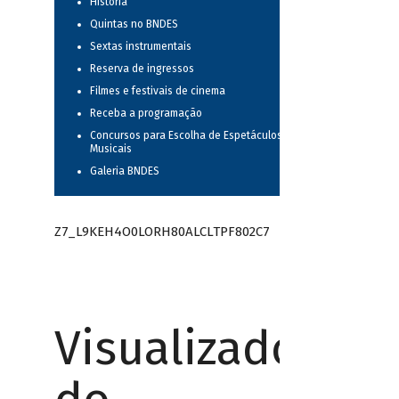
História
Quintas no BNDES
Sextas instrumentais
Reserva de ingressos
Filmes e festivais de cinema
Receba a programação
Concursos para Escolha de Espetáculos
Musicais
Galeria BNDES
Z7_L9KEH4O0LORH80ALCLTPF802C7
Visualizador