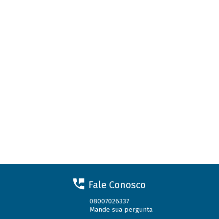
Fale Conosco
08007026337
Mande sua pergunta