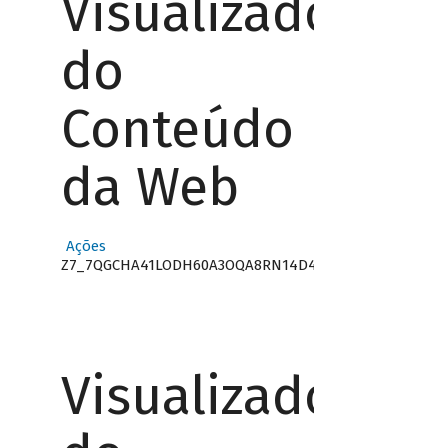
Visualizador
do
Conteúdo
da Web
Ações
Z7_7QGCHA41LODH60A3OQA8RN14D4
Visualizador