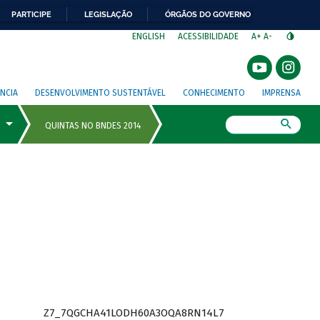
PARTICIPE
LEGISLAÇÃO
ÓRGÃOS DO GOVERNO
⁣
ENGLISH
ACESSIBILIDADE
A+
A-
NCIA
DESENVOLVIMENTO SUSTENTÁVEL
CONHECIMENTO
IMPRENSA
Busca
Z7_7QGCHA41LODH60A3OQA8RN14L7