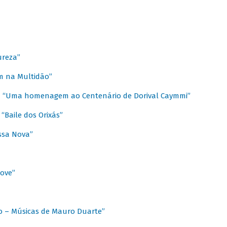
ureza”
m na Multidão”
 / “Uma homenagem ao Centenário de Dorival Caymmi”
“Baile dos Orixás”
ssa Nova”
Love”
o – Músicas de Mauro Duarte”