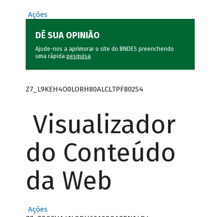
Ações
DÊ SUA OPINIÃO
Ajude-nos a aprimorar o site do BNDES preenchendo
uma rápida
pesquisa
.
Z7_L9KEH4O0LORH80ALCLTPF802S4
Visualizador
do Conteúdo
da Web
Ações