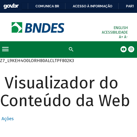
COMUNICA BR
ACESSO À INFORMAÇÃO
PARTI
ENGLISH
ACESSIBILIDADE
A+
A-
Busca
Z7_L9KEH4O0LORH80ALCLTPF802K3
Visualizador do
Conteúdo da Web
Ações