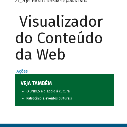
Z7_7QGCHA41LODH60A3OQA8RN14D4
Visualizador
do Conteúdo
da Web
Ações
VEJA TAMBÉM
O BNDES e o apoio à cultura
Patrocínio a eventos culturais