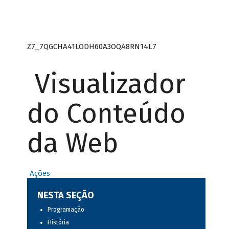
Z7_7QGCHA41LODH60A3OQA8RN14L7
Visualizador
do Conteúdo
da Web
Ações
NESTA SEÇÃO
Programação
História