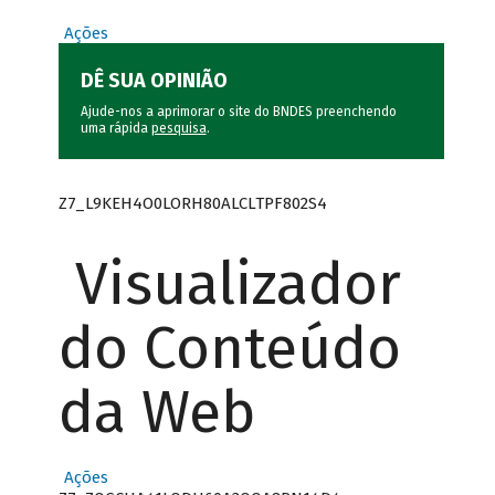
Ações
DÊ SUA OPINIÃO
Ajude-nos a aprimorar o site do BNDES preenchendo
uma rápida
pesquisa
.
Z7_L9KEH4O0LORH80ALCLTPF802S4
Visualizador
do Conteúdo
da Web
Ações