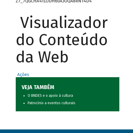
Z7_7QGCHA41LODH60A3OQA8RN14D4
Visualizador
do Conteúdo
da Web
Ações
VEJA TAMBÉM
O BNDES e o apoio à cultura
Patrocínio a eventos culturais