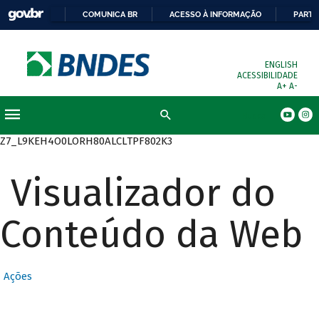
COMUNICA BR
ACESSO À INFORMAÇÃO
PARTI
ENGLISH
ACESSIBILIDADE
A+
A-
Busca
Z7_L9KEH4O0LORH80ALCLTPF802K3
Visualizador do
Conteúdo da Web
Ações