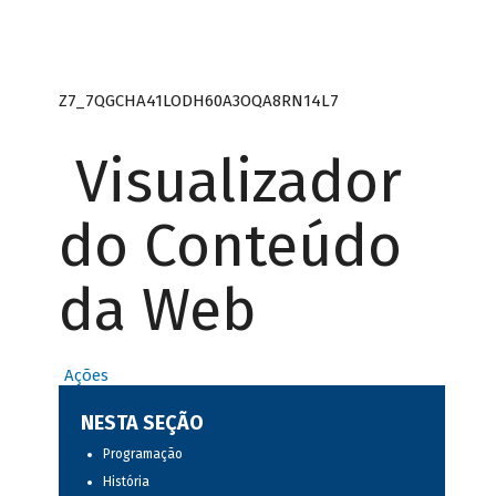
Z7_7QGCHA41LODH60A3OQA8RN14L7
Visualizador
do Conteúdo
da Web
Ações
NESTA SEÇÃO
Programação
História