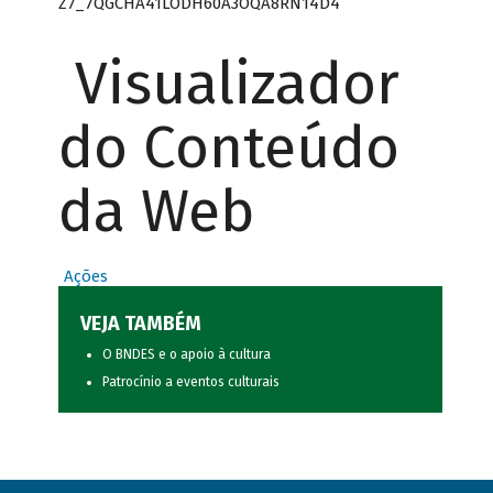
Z7_7QGCHA41LODH60A3OQA8RN14D4
Visualizador
do Conteúdo
da Web
Ações
VEJA TAMBÉM
O BNDES e o apoio à cultura
Patrocínio a eventos culturais