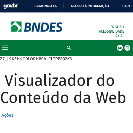
COMUNICA BR
ACESSO À INFORMAÇÃO
PARTI
ENGLISH
ACESSIBILIDADE
A+
A-
Busca
Z7_L9KEH4O0LORH80ALCLTPF802K3
Visualizador do
Conteúdo da Web
Ações