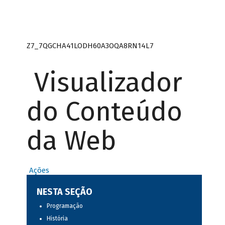
Z7_7QGCHA41LODH60A3OQA8RN14L7
Visualizador
do Conteúdo
da Web
Ações
NESTA SEÇÃO
Programação
História