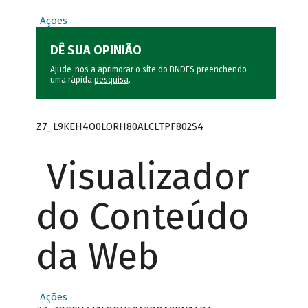
Ações
DÊ SUA OPINIÃO
Ajude-nos a aprimorar o site do BNDES preenchendo
uma rápida
pesquisa
.
Z7_L9KEH4O0LORH80ALCLTPF802S4
Visualizador
do Conteúdo
da Web
Ações