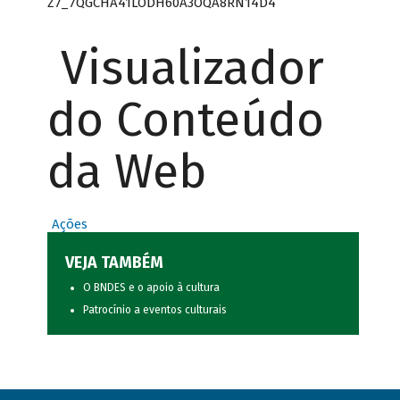
Z7_7QGCHA41LODH60A3OQA8RN14D4
Visualizador
do Conteúdo
da Web
Ações
VEJA TAMBÉM
O BNDES e o apoio à cultura
Patrocínio a eventos culturais