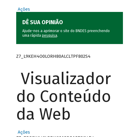
Ações
DÊ SUA OPINIÃO
Ajude-nos a aprimorar o site do BNDES preenchendo
uma rápida
pesquisa
.
Z7_L9KEH4O0LORH80ALCLTPF802S4
Visualizador
do Conteúdo
da Web
Ações