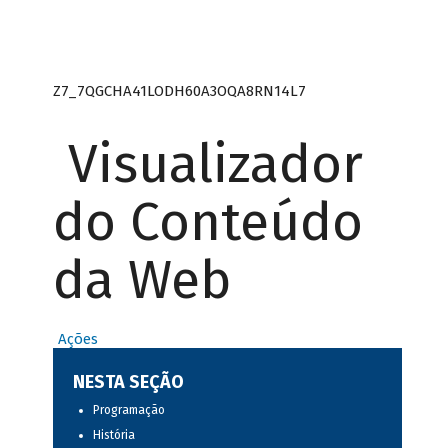
Z7_7QGCHA41LODH60A3OQA8RN14L7
Visualizador
do Conteúdo
da Web
Ações
NESTA SEÇÃO
Programação
História