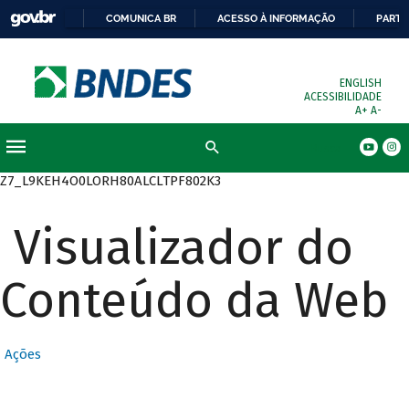
COMUNICA BR
ACESSO À INFORMAÇÃO
PARTI
ENGLISH
ACESSIBILIDADE
A+
A-
Busca
Z7_L9KEH4O0LORH80ALCLTPF802K3
Visualizador do
Conteúdo da Web
Ações