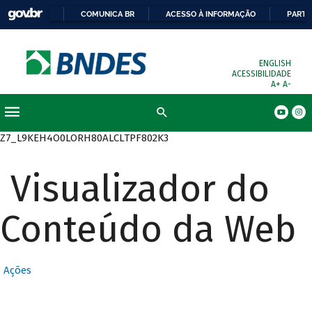
COMUNICA BR
ACESSO À INFORMAÇÃO
PARTI
ENGLISH
ACESSIBILIDADE
A+
A-
Busca
Z7_L9KEH4O0LORH80ALCLTPF802K3
Visualizador do
Conteúdo da Web
Ações