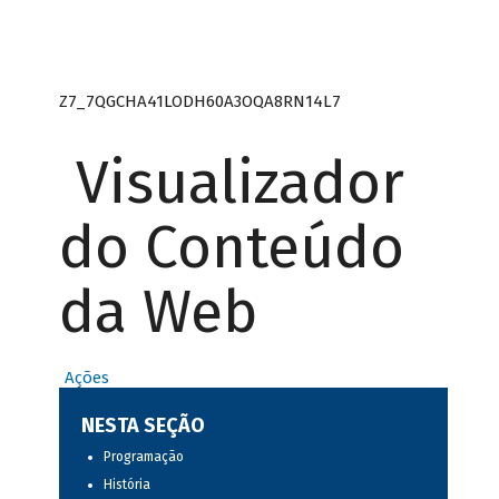
Z7_7QGCHA41LODH60A3OQA8RN14L7
Visualizador
do Conteúdo
da Web
Ações
NESTA SEÇÃO
Programação
História