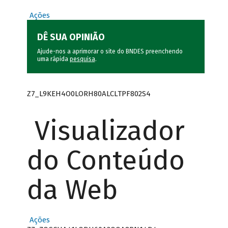
Ações
DÊ SUA OPINIÃO
Ajude-nos a aprimorar o site do BNDES preenchendo
uma rápida
pesquisa
.
Z7_L9KEH4O0LORH80ALCLTPF802S4
Visualizador
do Conteúdo
da Web
Ações