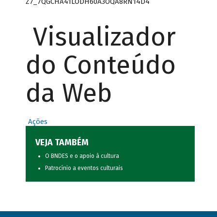
Z7_7QGCHA41LODH60A3OQA8RN14D4
Visualizador
do Conteúdo
da Web
Ações
VEJA TAMBÉM
O BNDES e o apoio à cultura
Patrocínio a eventos culturais