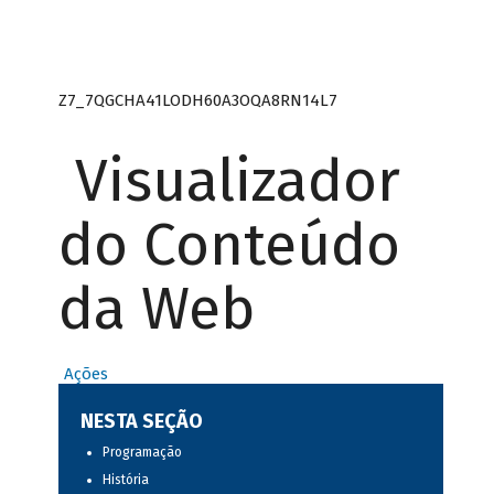
Z7_7QGCHA41LODH60A3OQA8RN14L7
Visualizador
do Conteúdo
da Web
Ações
NESTA SEÇÃO
Programação
História