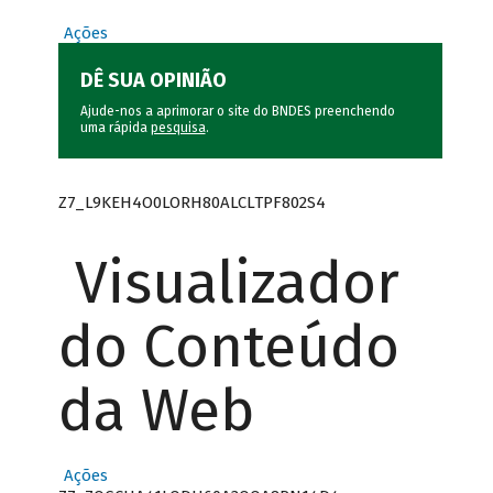
Ações
DÊ SUA OPINIÃO
Ajude-nos a aprimorar o site do BNDES preenchendo
uma rápida
pesquisa
.
Z7_L9KEH4O0LORH80ALCLTPF802S4
Visualizador
do Conteúdo
da Web
Ações