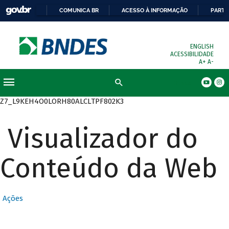
COMUNICA BR
ACESSO À INFORMAÇÃO
PARTI
ENGLISH
ACESSIBILIDADE
A+
A-
Busca
Z7_L9KEH4O0LORH80ALCLTPF802K3
Visualizador do
Conteúdo da Web
Ações