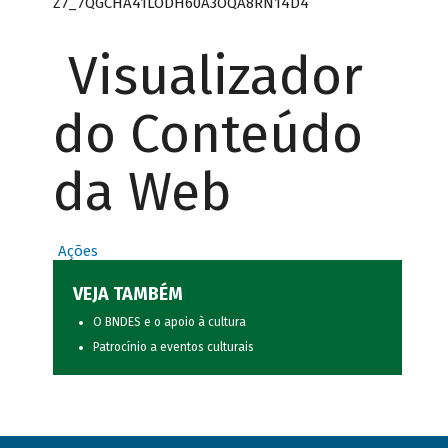
Z7_7QGCHA41LODH60A3OQA8RN14D4
Visualizador
do Conteúdo
da Web
Ações
VEJA TAMBÉM
O BNDES e o apoio à cultura
Patrocínio a eventos culturais