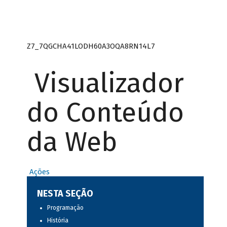
Z7_7QGCHA41LODH60A3OQA8RN14L7
Visualizador
do Conteúdo
da Web
Ações
NESTA SEÇÃO
Programação
História