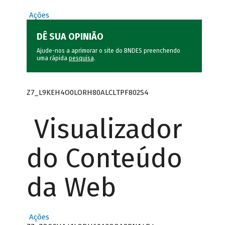
Ações
DÊ SUA OPINIÃO
Ajude-nos a aprimorar o site do BNDES preenchendo
uma rápida
pesquisa
.
Z7_L9KEH4O0LORH80ALCLTPF802S4
Visualizador
do Conteúdo
da Web
Ações