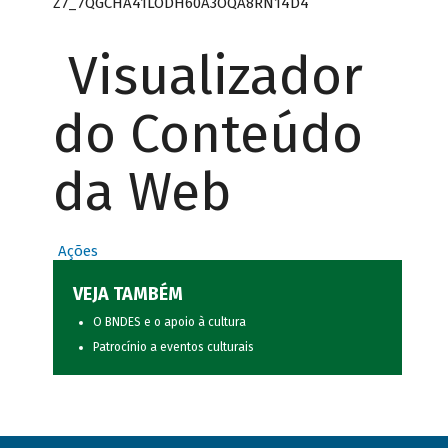
Z7_7QGCHA41LODH60A3OQA8RN14D4
Visualizador
do Conteúdo
da Web
Ações
VEJA TAMBÉM
O BNDES e o apoio à cultura
Patrocínio a eventos culturais