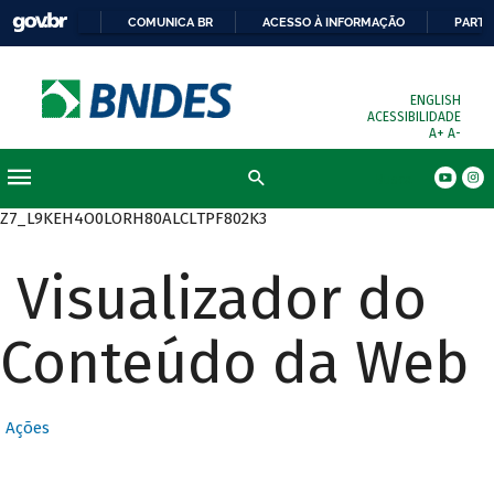
COMUNICA BR
ACESSO À INFORMAÇÃO
PARTI
ENGLISH
ACESSIBILIDADE
A+
A-
Busca
Z7_L9KEH4O0LORH80ALCLTPF802K3
Visualizador do
Conteúdo da Web
Ações