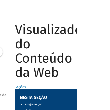
Visualizador
do
Conteúdo
da Web
Ações
o da
NESTA SEÇÃO
Programação