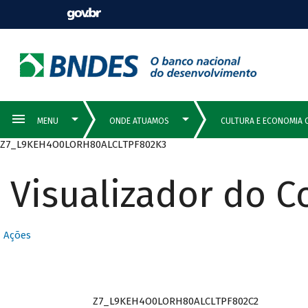
Z7_L9KEH4O0LORH80ALCLTPF802K3
Visualizador do 
Ações
Z7_L9KEH4O0LORH80ALCLTPF802C2