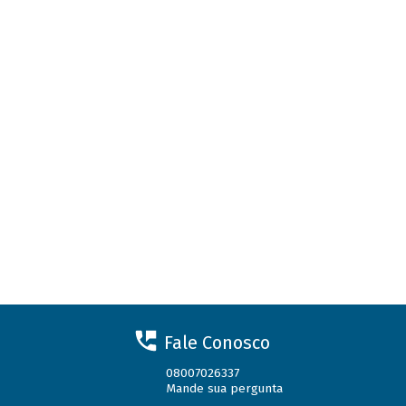
Fale Conosco
08007026337
Mande sua pergunta