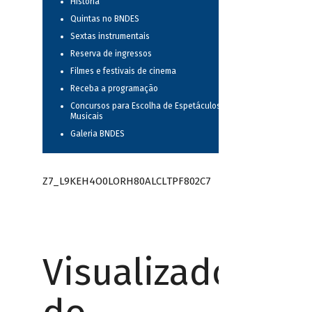
História
Quintas no BNDES
Sextas instrumentais
Reserva de ingressos
Filmes e festivais de cinema
Receba a programação
Concursos para Escolha de Espetáculos
Musicais
Galeria BNDES
Z7_L9KEH4O0LORH80ALCLTPF802C7
Visualizador