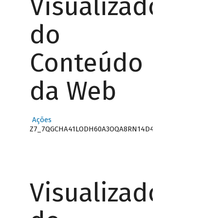
Visualizador
do
Conteúdo
da Web
Ações
Z7_7QGCHA41LODH60A3OQA8RN14D4
Visualizador