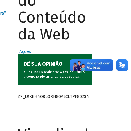
do
Conteúdo
ra”
da Web
Ações
DÊ SUA OPINIÃO
Ajude-nos a aprimorar o site do BNDES
preenchendo uma rápida
pesquisa
.
Z7_L9KEH4O0LORH80ALCLTPF802S4