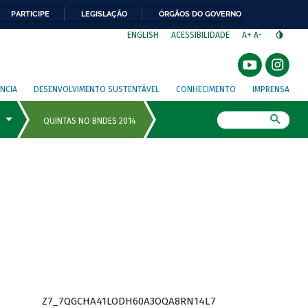
PARTICIPE
LEGISLAÇÃO
ÓRGÃOS DO GOVERNO
⁣
ENGLISH
ACESSIBILIDADE
A+
A-
NCIA
DESENVOLVIMENTO SUSTENTÁVEL
CONHECIMENTO
IMPRENSA
Busca
Z7_7QGCHA41LODH60A3OQA8RN14L7