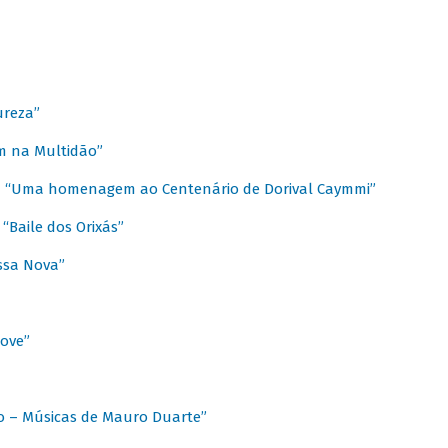
ureza”
m na Multidão”
 / “Uma homenagem ao Centenário de Dorival Caymmi”
“Baile dos Orixás”
ssa Nova”
Love”
o – Músicas de Mauro Duarte”