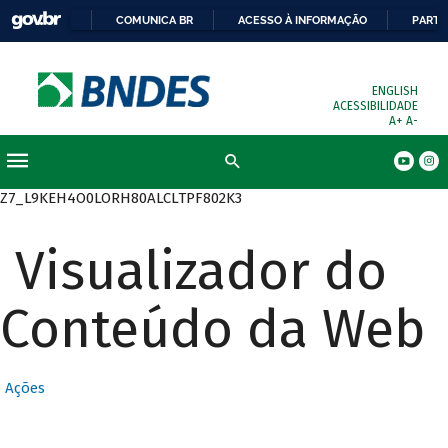
COMUNICA BR
ACESSO À INFORMAÇÃO
PARTI
ENGLISH
ACESSIBILIDADE
A+
A-
Busca
Z7_L9KEH4O0LORH80ALCLTPF802K3
Visualizador do
Conteúdo da Web
Ações