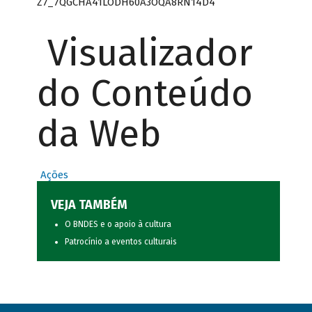
Z7_7QGCHA41LODH60A3OQA8RN14D4
Visualizador
do Conteúdo
da Web
Ações
VEJA TAMBÉM
O BNDES e o apoio à cultura
Patrocínio a eventos culturais