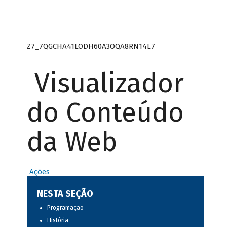
Z7_7QGCHA41LODH60A3OQA8RN14L7
Visualizador
do Conteúdo
da Web
Ações
NESTA SEÇÃO
Programação
História