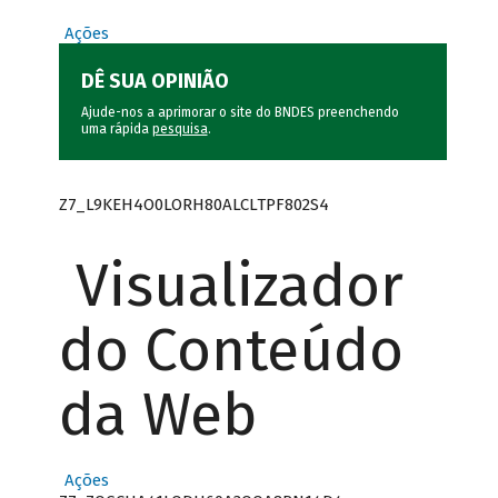
Ações
DÊ SUA OPINIÃO
Ajude-nos a aprimorar o site do BNDES preenchendo
uma rápida
pesquisa
.
Z7_L9KEH4O0LORH80ALCLTPF802S4
Visualizador
do Conteúdo
da Web
Ações