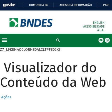
COMUNICA BR
ACESSO À INFORMAÇÃO
PARTI
ENGLISH
ACESSIBILIDADE
A+
A-
Busca
Z7_L9KEH4O0LORH80ALCLTPF802K3
Visualizador do
Conteúdo da Web
Ações