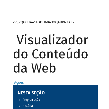
Z7_7QGCHA41LODH60A3OQA8RN14L7
Visualizador
do Conteúdo
da Web
Ações
NESTA SEÇÃO
Programação
História