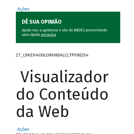
Ações
DÊ SUA OPINIÃO
Ajude-nos a aprimorar o site do BNDES preenchendo
uma rápida
pesquisa
.
Z7_L9KEH4O0LORH80ALCLTPF802S4
Visualizador
do Conteúdo
da Web
Ações