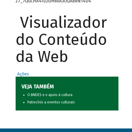
Z7_7QGCHA41LODH60A3OQA8RN14D4
Visualizador
do Conteúdo
da Web
Ações
VEJA TAMBÉM
O BNDES e o apoio à cultura
Patrocínio a eventos culturais