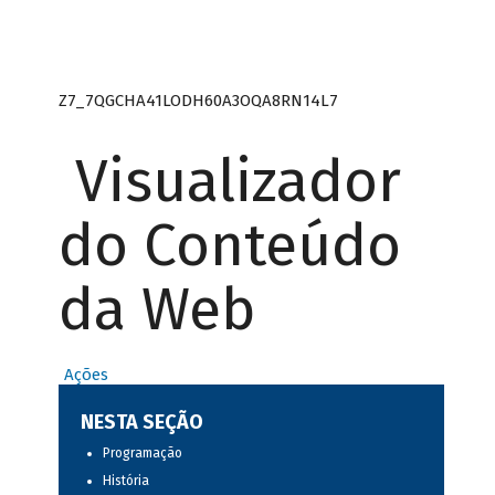
Z7_7QGCHA41LODH60A3OQA8RN14L7
Visualizador
do Conteúdo
da Web
Ações
NESTA SEÇÃO
Programação
História