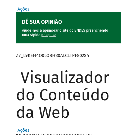
Ações
DÊ SUA OPINIÃO
Ajude-nos a aprimorar o site do BNDES preenchendo
uma rápida
pesquisa
.
Z7_L9KEH4O0LORH80ALCLTPF802S4
Visualizador
do Conteúdo
da Web
Ações