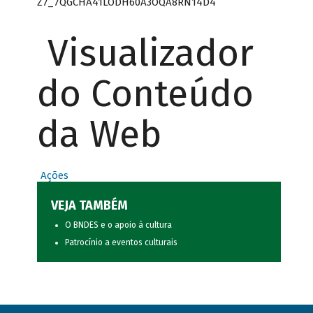
Z7_7QGCHA41LODH60A3OQA8RN14D4
Visualizador
do Conteúdo
da Web
Ações
VEJA TAMBÉM
O BNDES e o apoio à cultura
Patrocínio a eventos culturais