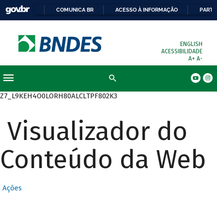
COMUNICA BR
ACESSO À INFORMAÇÃO
PARTI
ENGLISH
ACESSIBILIDADE
A+
A-
Busca
Z7_L9KEH4O0LORH80ALCLTPF802K3
Visualizador do
Conteúdo da Web
Ações