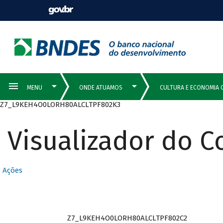
Z7_L9KEH4O0LORH80ALCLTPF802K3
Visualizador do 
Ações
Z7_L9KEH4O0LORH80ALCLTPF802C2