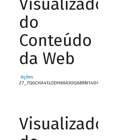
Visualizador
do
Conteúdo
da Web
Ações
Z7_7QGCHA41LODH60A3OQA8RN14D4
Visualizador