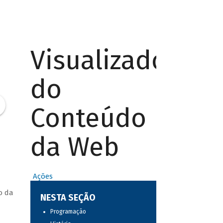
Visualizador
do
Conteúdo
da Web
Ações
o da
NESTA SEÇÃO
Programação