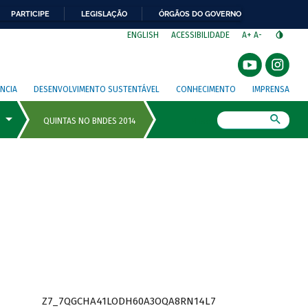
PARTICIPE
LEGISLAÇÃO
ÓRGÃOS DO GOVERNO
⁣
ENGLISH
ACESSIBILIDADE
A+
A-
NCIA
DESENVOLVIMENTO SUSTENTÁVEL
CONHECIMENTO
IMPRENSA
Busca
Z7_7QGCHA41LODH60A3OQA8RN14L7