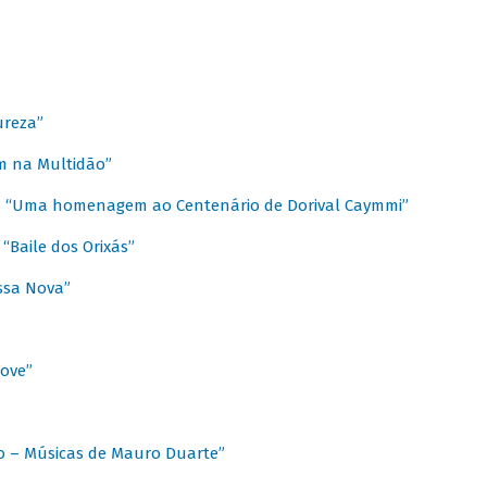
ureza”
m na Multidão”
 / “Uma homenagem ao Centenário de Dorival Caymmi”
“Baile dos Orixás”
ssa Nova”
Love”
o – Músicas de Mauro Duarte”