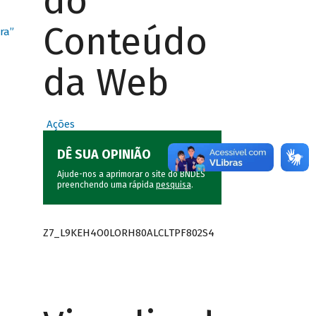
do
Conteúdo
ra”
da Web
Ações
DÊ SUA OPINIÃO
Ajude-nos a aprimorar o site do BNDES
preenchendo uma rápida
pesquisa
.
Z7_L9KEH4O0LORH80ALCLTPF802S4