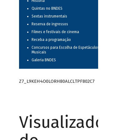
História
Quintas no BNDES
Sextas instrumentais
Reserva de ingressos
Filmes e festivais de cinema
Receba a programação
Concursos para Escolha de Espetáculos
Musicais
Galeria BNDES
Z7_L9KEH4O0LORH80ALCLTPF802C7
Visualizador