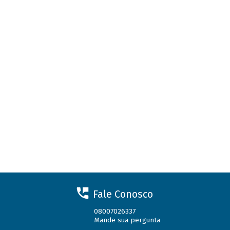
Fale Conosco
08007026337
Mande sua pergunta