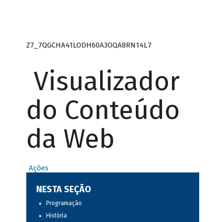
Z7_7QGCHA41LODH60A3OQA8RN14L7
Visualizador
do Conteúdo
da Web
Ações
NESTA SEÇÃO
Programação
História