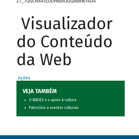
Z7_7QGCHA41LODH60A3OQA8RN14D4
Visualizador
do Conteúdo
da Web
Ações
VEJA TAMBÉM
O BNDES e o apoio à cultura
Patrocínio a eventos culturais