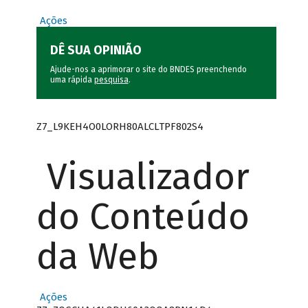
Ações
DÊ SUA OPINIÃO
Ajude-nos a aprimorar o site do BNDES preenchendo
uma rápida
pesquisa
.
Z7_L9KEH4O0LORH80ALCLTPF802S4
Visualizador
do Conteúdo
da Web
Ações