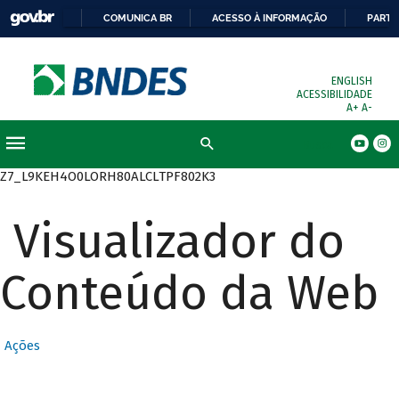
COMUNICA BR
ACESSO À INFORMAÇÃO
PARTI
ENGLISH
ACESSIBILIDADE
A+
A-
Busca
Z7_L9KEH4O0LORH80ALCLTPF802K3
Visualizador do
Conteúdo da Web
Ações