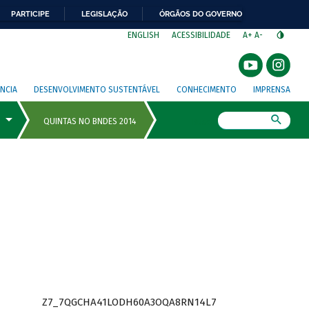
PARTICIPE
LEGISLAÇÃO
ÓRGÃOS DO GOVERNO
⁣
ENGLISH
ACESSIBILIDADE
A+
A-
NCIA
DESENVOLVIMENTO SUSTENTÁVEL
CONHECIMENTO
IMPRENSA
Busca
Z7_7QGCHA41LODH60A3OQA8RN14L7