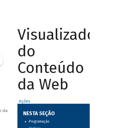
Visualizador
do
Conteúdo
da Web
Ações
o da
NESTA SEÇÃO
Programação