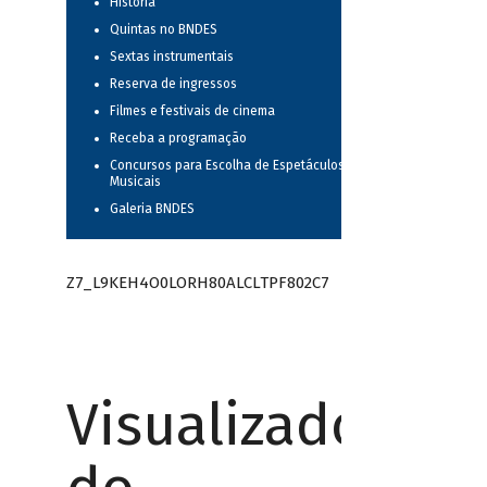
História
Quintas no BNDES
Sextas instrumentais
Reserva de ingressos
Filmes e festivais de cinema
Receba a programação
Concursos para Escolha de Espetáculos
Musicais
Galeria BNDES
Z7_L9KEH4O0LORH80ALCLTPF802C7
Visualizador