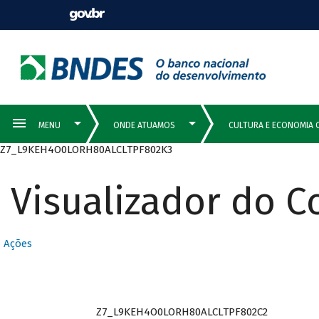
Z7_L9KEH4O0LORH80ALCLTPF802K3
Visualizador do 
Ações
Z7_L9KEH4O0LORH80ALCLTPF802C2