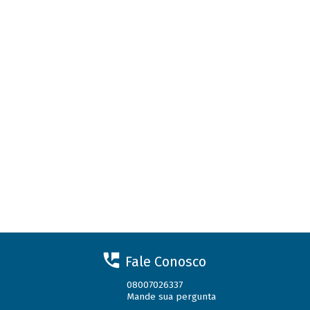
Fale Conosco
08007026337
Mande sua pergunta