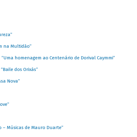
ureza”
m na Multidão”
 / “Uma homenagem ao Centenário de Dorival Caymmi”
“Baile dos Orixás”
ssa Nova”
Love”
o – Músicas de Mauro Duarte”