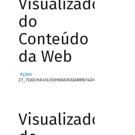
Visualizador
do
Conteúdo
da Web
Ações
Z7_7QGCHA41LODH60A3OQA8RN14D4
Visualizador