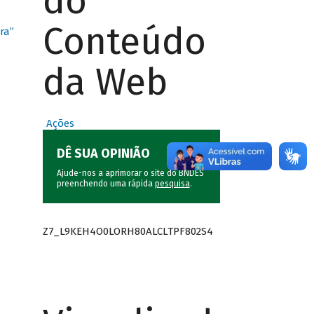
do
Conteúdo
ra”
da Web
Ações
DÊ SUA OPINIÃO
Ajude-nos a aprimorar o site do BNDES
preenchendo uma rápida
pesquisa
.
Z7_L9KEH4O0LORH80ALCLTPF802S4