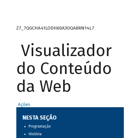
Z7_7QGCHA41LODH60A3OQA8RN14L7
Visualizador
do Conteúdo
da Web
Ações
NESTA SEÇÃO
Programação
História