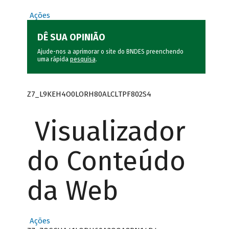
Ações
DÊ SUA OPINIÃO
Ajude-nos a aprimorar o site do BNDES preenchendo
uma rápida
pesquisa
.
Z7_L9KEH4O0LORH80ALCLTPF802S4
Visualizador
do Conteúdo
da Web
Ações