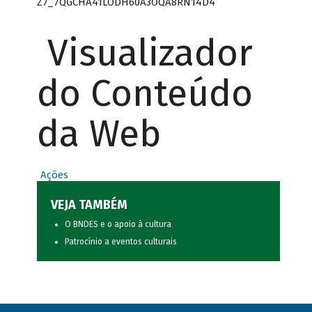
Z7_7QGCHA41LODH60A3OQA8RN14D4
Visualizador
do Conteúdo
da Web
Ações
VEJA TAMBÉM
O BNDES e o apoio à cultura
Patrocínio a eventos culturais