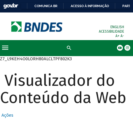
COMUNICA BR
ACESSO À INFORMAÇÃO
PARTI
ENGLISH
ACESSIBILIDADE
A+
A-
Busca
Z7_L9KEH4O0LORH80ALCLTPF802K3
Visualizador do
Conteúdo da Web
Ações