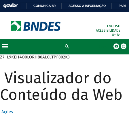
COMUNICA BR
ACESSO À INFORMAÇÃO
PARTI
ENGLISH
ACESSIBILIDADE
A+
A-
Busca
Z7_L9KEH4O0LORH80ALCLTPF802K3
Visualizador do
Conteúdo da Web
Ações