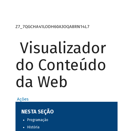
Z7_7QGCHA41LODH60A3OQA8RN14L7
Visualizador
do Conteúdo
da Web
Ações
NESTA SEÇÃO
Programação
História