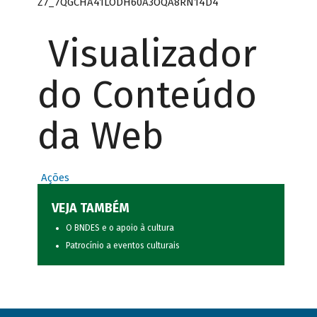
Z7_7QGCHA41LODH60A3OQA8RN14D4
Visualizador
do Conteúdo
da Web
Ações
VEJA TAMBÉM
O BNDES e o apoio à cultura
Patrocínio a eventos culturais