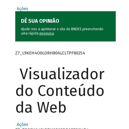
Ações
DÊ SUA OPINIÃO
Ajude-nos a aprimorar o site do BNDES preenchendo
uma rápida
pesquisa
.
Z7_L9KEH4O0LORH80ALCLTPF802S4
Visualizador
do Conteúdo
da Web
Ações