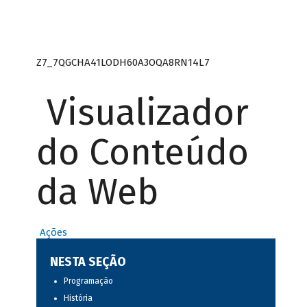
Z7_7QGCHA41LODH60A3OQA8RN14L7
Visualizador
do Conteúdo
da Web
Ações
NESTA SEÇÃO
Programação
História