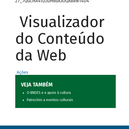
Z7_7QGCHA41LODH60A3OQA8RN14D4
Visualizador
do Conteúdo
da Web
Ações
VEJA TAMBÉM
O BNDES e o apoio à cultura
Patrocínio a eventos culturais