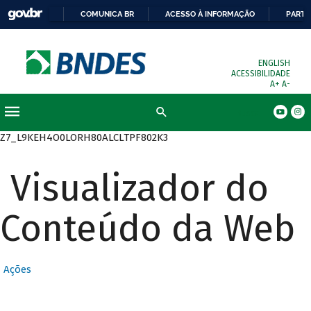
COMUNICA BR
ACESSO À INFORMAÇÃO
PARTI
ENGLISH
ACESSIBILIDADE
A+
A-
Busca
Z7_L9KEH4O0LORH80ALCLTPF802K3
Visualizador do
Conteúdo da Web
Ações