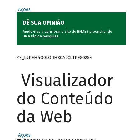
Ações
DÊ SUA OPINIÃO
Ajude-nos a aprimorar o site do BNDES preenchendo
uma rápida
pesquisa
.
Z7_L9KEH4O0LORH80ALCLTPF802S4
Visualizador
do Conteúdo
da Web
Ações