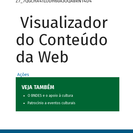
Z7_7QGCHA41LODH60A3OQA8RN14D4
Visualizador
do Conteúdo
da Web
Ações
VEJA TAMBÉM
O BNDES e o apoio à cultura
Patrocínio a eventos culturais