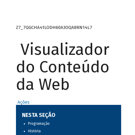
Z7_7QGCHA41LODH60A3OQA8RN14L7
Visualizador
do Conteúdo
da Web
Ações
NESTA SEÇÃO
Programação
História