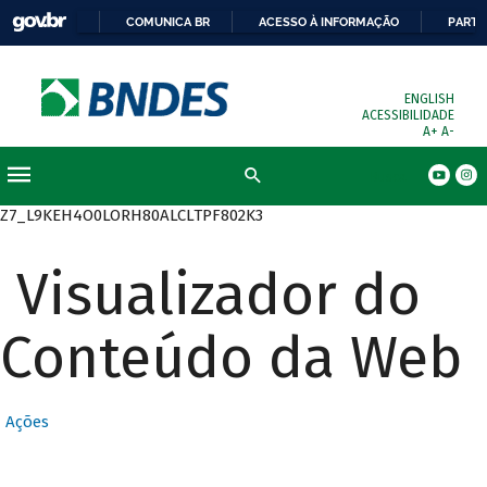
COMUNICA BR
ACESSO À INFORMAÇÃO
PARTI
ENGLISH
ACESSIBILIDADE
A+
A-
Busca
Z7_L9KEH4O0LORH80ALCLTPF802K3
Visualizador do
Conteúdo da Web
Ações