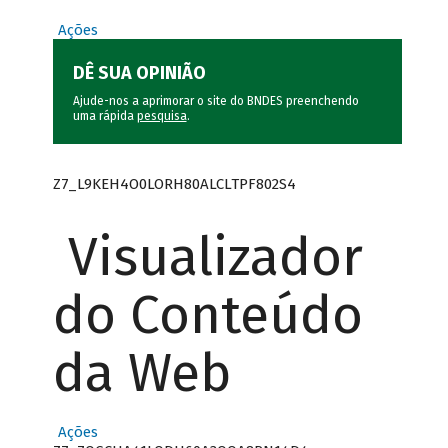
Ações
DÊ SUA OPINIÃO
Ajude-nos a aprimorar o site do BNDES preenchendo
uma rápida
pesquisa
.
Z7_L9KEH4O0LORH80ALCLTPF802S4
Visualizador
do Conteúdo
da Web
Ações