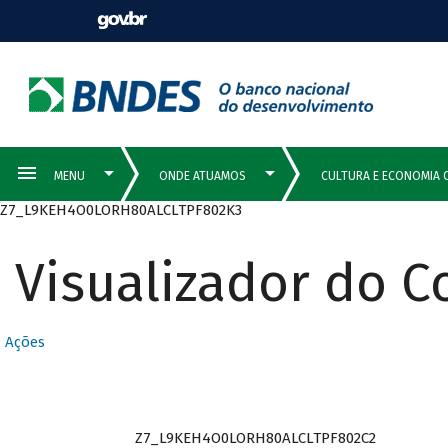
Z7_L9KEH4O0LORH80ALCLTPF802K3
Visualizador do 
Ações
Z7_L9KEH4O0LORH80ALCLTPF802C2