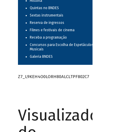
História
Quintas no BNDES
Sextas instrumentais
Reserva de ingressos
Filmes e festivais de cinema
Receba a programação
Concursos para Escolha de Espetáculos
Musicais
Galeria BNDES
Z7_L9KEH4O0LORH80ALCLTPF802C7
Visualizador