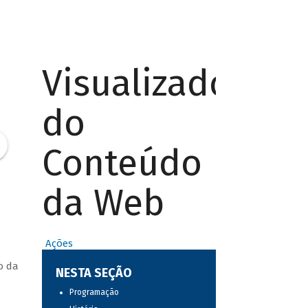
Visualizador
do
Conteúdo
da Web
Ações
o da
NESTA SEÇÃO
Programação