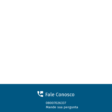
Fale Conosco
08007026337
Mande sua pergunta