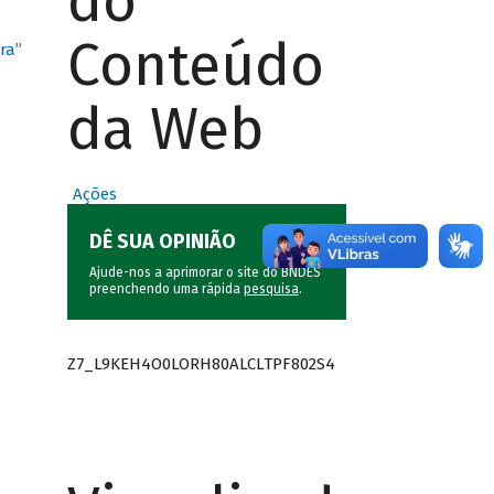
do
Conteúdo
ra”
da Web
Ações
DÊ SUA OPINIÃO
Ajude-nos a aprimorar o site do BNDES
preenchendo uma rápida
pesquisa
.
Z7_L9KEH4O0LORH80ALCLTPF802S4