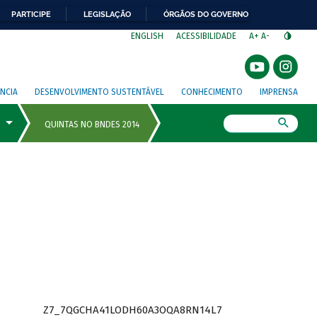
PARTICIPE
LEGISLAÇÃO
ÓRGÃOS DO GOVERNO
⁣
ENGLISH
ACESSIBILIDADE
A+
A-
NCIA
DESENVOLVIMENTO SUSTENTÁVEL
CONHECIMENTO
IMPRENSA
Busca
Z7_7QGCHA41LODH60A3OQA8RN14L7