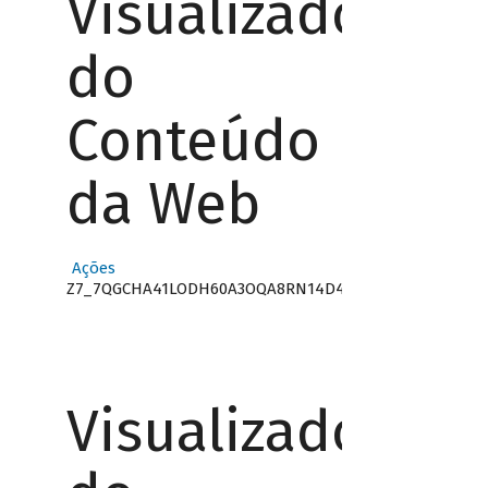
Visualizador
do
Conteúdo
da Web
Ações
Z7_7QGCHA41LODH60A3OQA8RN14D4
Visualizador