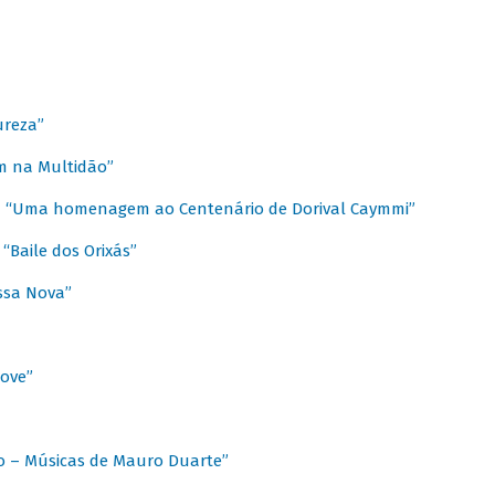
ureza”
m na Multidão”
 / “Uma homenagem ao Centenário de Dorival Caymmi”
“Baile dos Orixás”
ssa Nova”
Love”
o – Músicas de Mauro Duarte”