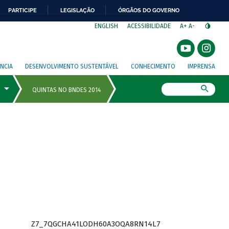
PARTICIPE
LEGISLAÇÃO
ÓRGÃOS DO GOVERNO
⁣
ENGLISH
ACESSIBILIDADE
A+
A-
NCIA
DESENVOLVIMENTO SUSTENTÁVEL
CONHECIMENTO
IMPRENSA
Busca
Z7_7QGCHA41LODH60A3OQA8RN14L7