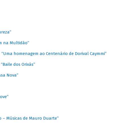
ureza”
m na Multidão”
 / “Uma homenagem ao Centenário de Dorival Caymmi”
“Baile dos Orixás”
ssa Nova”
Love”
o – Músicas de Mauro Duarte”