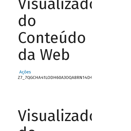
Visualizador
do
Conteúdo
da Web
Ações
Z7_7QGCHA41LODH60A3OQA8RN14D4
Visualizador