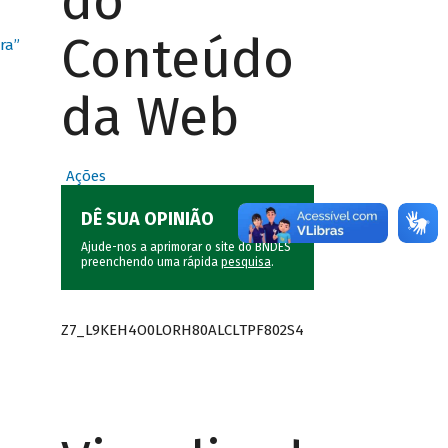
do
Conteúdo
ra”
da Web
Ações
DÊ SUA OPINIÃO
Ajude-nos a aprimorar o site do BNDES
preenchendo uma rápida
pesquisa
.
Z7_L9KEH4O0LORH80ALCLTPF802S4