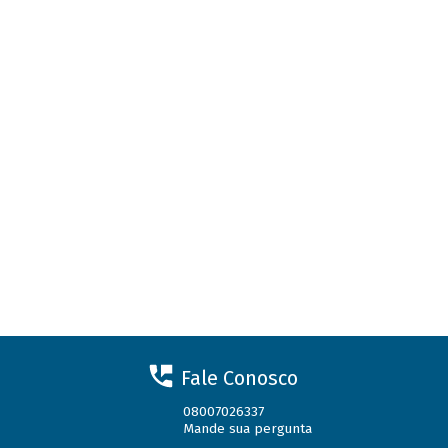
Fale Conosco
08007026337
Mande sua pergunta