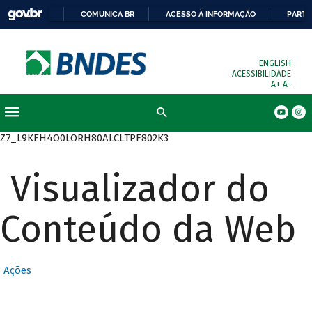
COMUNICA BR
ACESSO À INFORMAÇÃO
PARTI
ENGLISH
ACESSIBILIDADE
A+
A-
Busca
Z7_L9KEH4O0LORH80ALCLTPF802K3
Visualizador do
Conteúdo da Web
Ações