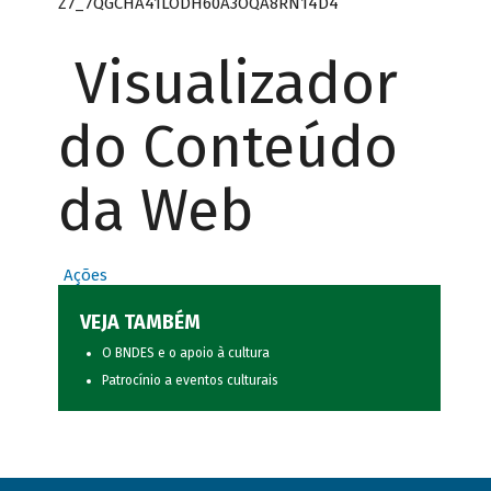
Z7_7QGCHA41LODH60A3OQA8RN14D4
Visualizador
do Conteúdo
da Web
Ações
VEJA TAMBÉM
O BNDES e o apoio à cultura
Patrocínio a eventos culturais