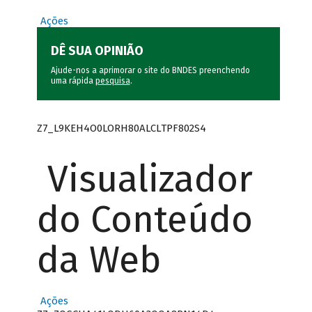
Ações
DÊ SUA OPINIÃO
Ajude-nos a aprimorar o site do BNDES preenchendo
uma rápida
pesquisa
.
Z7_L9KEH4O0LORH80ALCLTPF802S4
Visualizador
do Conteúdo
da Web
Ações