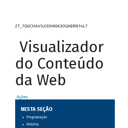
Z7_7QGCHA41LODH60A3OQA8RN14L7
Visualizador
do Conteúdo
da Web
Ações
NESTA SEÇÃO
Programação
História