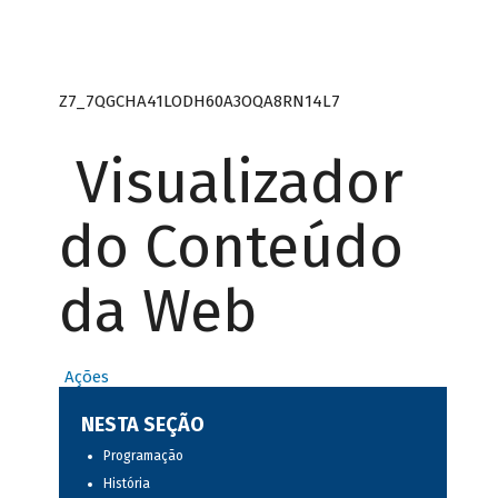
Z7_7QGCHA41LODH60A3OQA8RN14L7
Visualizador
do Conteúdo
da Web
Ações
NESTA SEÇÃO
Programação
História