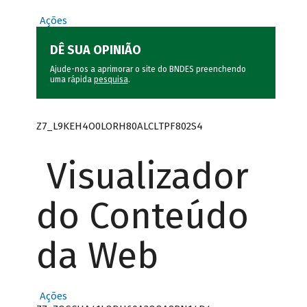
Ações
DÊ SUA OPINIÃO
Ajude-nos a aprimorar o site do BNDES preenchendo
uma rápida
pesquisa
.
Z7_L9KEH4O0LORH80ALCLTPF802S4
Visualizador
do Conteúdo
da Web
Ações