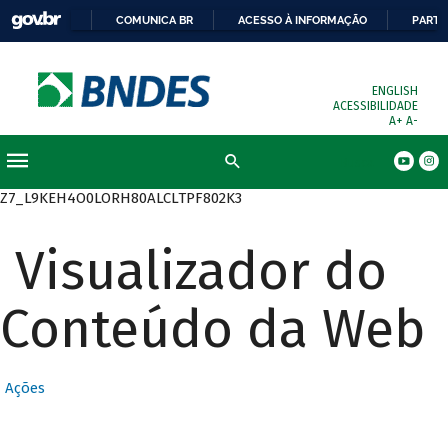
COMUNICA BR
ACESSO À INFORMAÇÃO
PARTI
ENGLISH
ACESSIBILIDADE
A+
A-
Busca
Z7_L9KEH4O0LORH80ALCLTPF802K3
Visualizador do
Conteúdo da Web
Ações