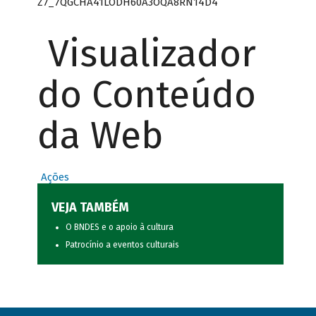
Z7_7QGCHA41LODH60A3OQA8RN14D4
Visualizador
do Conteúdo
da Web
Ações
VEJA TAMBÉM
O BNDES e o apoio à cultura
Patrocínio a eventos culturais