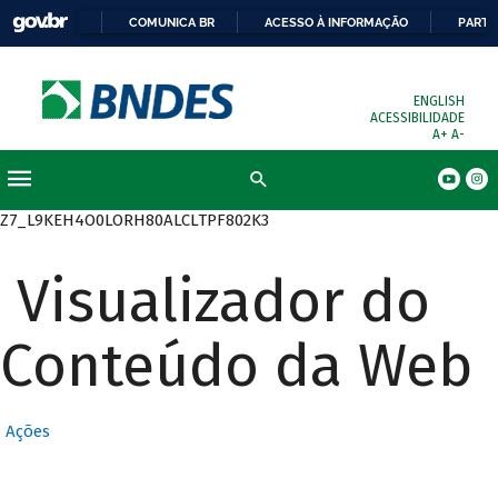
COMUNICA BR
ACESSO À INFORMAÇÃO
PARTI
ENGLISH
ACESSIBILIDADE
A+
A-
Busca
Z7_L9KEH4O0LORH80ALCLTPF802K3
Visualizador do
Conteúdo da Web
Ações