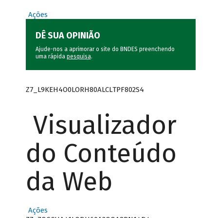
Ações
DÊ SUA OPINIÃO
Ajude-nos a aprimorar o site do BNDES preenchendo
uma rápida
pesquisa
.
Z7_L9KEH4O0LORH80ALCLTPF802S4
Visualizador
do Conteúdo
da Web
Ações