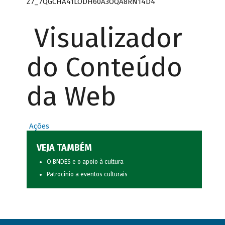
Z7_7QGCHA41LODH60A3OQA8RN14D4
Visualizador
do Conteúdo
da Web
Ações
VEJA TAMBÉM
O BNDES e o apoio à cultura
Patrocínio a eventos culturais