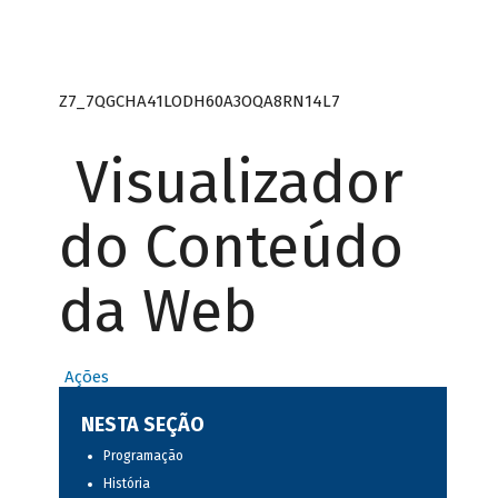
Z7_7QGCHA41LODH60A3OQA8RN14L7
Visualizador
do Conteúdo
da Web
Ações
NESTA SEÇÃO
Programação
História