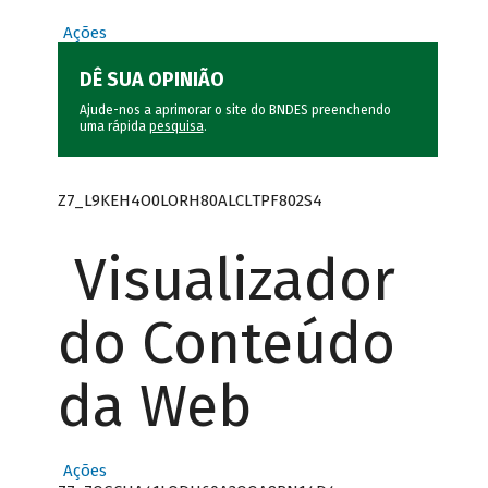
Ações
DÊ SUA OPINIÃO
Ajude-nos a aprimorar o site do BNDES preenchendo
uma rápida
pesquisa
.
Z7_L9KEH4O0LORH80ALCLTPF802S4
Visualizador
do Conteúdo
da Web
Ações