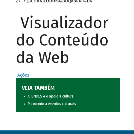
Z7_7QGCHA41LODH60A3OQA8RN14D4
Visualizador
do Conteúdo
da Web
Ações
VEJA TAMBÉM
O BNDES e o apoio à cultura
Patrocínio a eventos culturais