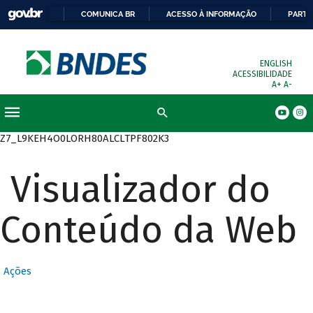
COMUNICA BR
ACESSO À INFORMAÇÃO
PARTI
ENGLISH
ACESSIBILIDADE
A+
A-
Busca
Z7_L9KEH4O0LORH80ALCLTPF802K3
Visualizador do
Conteúdo da Web
Ações