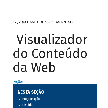
Z7_7QGCHA41LODH60A3OQA8RN14L7
Visualizador
do Conteúdo
da Web
Ações
NESTA SEÇÃO
Programação
História