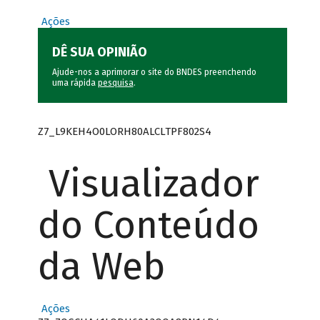
Ações
DÊ SUA OPINIÃO
Ajude-nos a aprimorar o site do BNDES preenchendo
uma rápida
pesquisa
.
Z7_L9KEH4O0LORH80ALCLTPF802S4
Visualizador
do Conteúdo
da Web
Ações