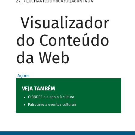
Z7_7QGCHA41LODH60A3OQA8RN14D4
Visualizador
do Conteúdo
da Web
Ações
VEJA TAMBÉM
O BNDES e o apoio à cultura
Patrocínio a eventos culturais