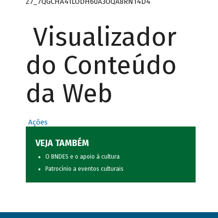
Z7_7QGCHA41LODH60A3OQA8RN14D4
Visualizador
do Conteúdo
da Web
Ações
VEJA TAMBÉM
O BNDES e o apoio à cultura
Patrocínio a eventos culturais