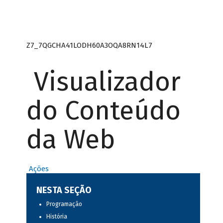
Z7_7QGCHA41LODH60A3OQA8RN14L7
Visualizador
do Conteúdo
da Web
Ações
NESTA SEÇÃO
Programação
História