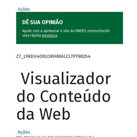
Ações
DÊ SUA OPINIÃO
Ajude-nos a aprimorar o site do BNDES preenchendo
uma rápida
pesquisa
.
Z7_L9KEH4O0LORH80ALCLTPF802S4
Visualizador
do Conteúdo
da Web
Ações