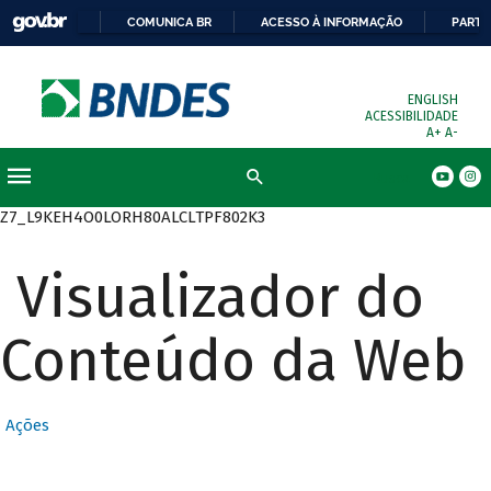
COMUNICA BR
ACESSO À INFORMAÇÃO
PARTI
ENGLISH
ACESSIBILIDADE
A+
A-
Busca
Z7_L9KEH4O0LORH80ALCLTPF802K3
Visualizador do
Conteúdo da Web
Ações