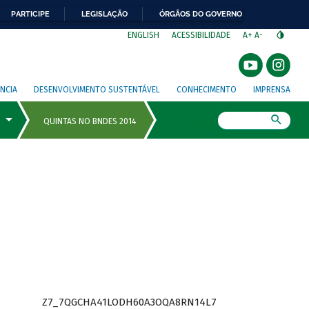
PARTICIPE
LEGISLAÇÃO
ÓRGÃOS DO GOVERNO
⁣
ENGLISH
ACESSIBILIDADE
A+
A-
NCIA
DESENVOLVIMENTO SUSTENTÁVEL
CONHECIMENTO
IMPRENSA
Busca
Z7_7QGCHA41LODH60A3OQA8RN14L7