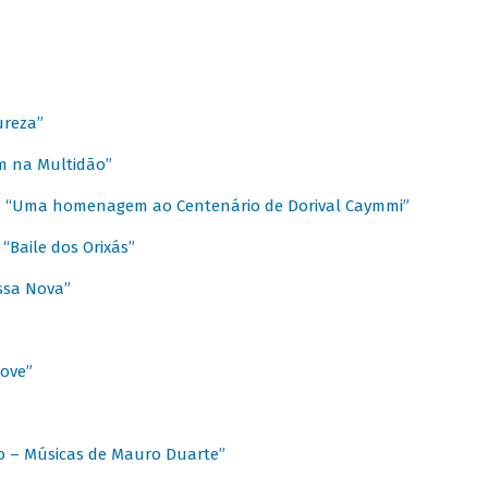
ureza”
m na Multidão”
 / “Uma homenagem ao Centenário de Dorival Caymmi”
“Baile dos Orixás”
ssa Nova”
Love”
o – Músicas de Mauro Duarte”