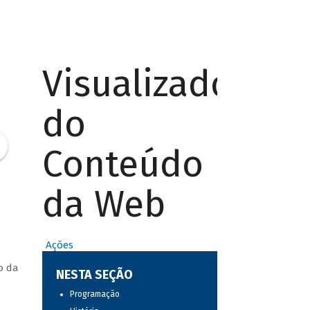
Visualizador
do
Conteúdo
da Web
Ações
o da
NESTA SEÇÃO
Programação