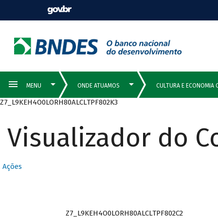
Z7_L9KEH4O0LORH80ALCLTPF802K3
Visualizador do 
Ações
Z7_L9KEH4O0LORH80ALCLTPF802C2