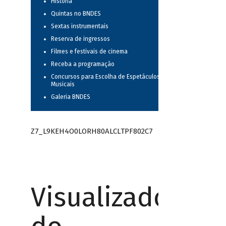
História
Quintas no BNDES
Sextas instrumentais
Reserva de ingressos
Filmes e festivais de cinema
Receba a programação
Concursos para Escolha de Espetáculos
Musicais
Galeria BNDES
Z7_L9KEH4O0LORH80ALCLTPF802C7
Visualizador