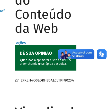
do
Conteúdo
ra”
da Web
Ações
DÊ SUA OPINIÃO
Ajude-nos a aprimorar o site do BNDES
preenchendo uma rápida
pesquisa
.
Z7_L9KEH4O0LORH80ALCLTPF802S4