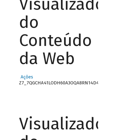
Visualizador
do
Conteúdo
da Web
Ações
Z7_7QGCHA41LODH60A3OQA8RN14D4
Visualizador