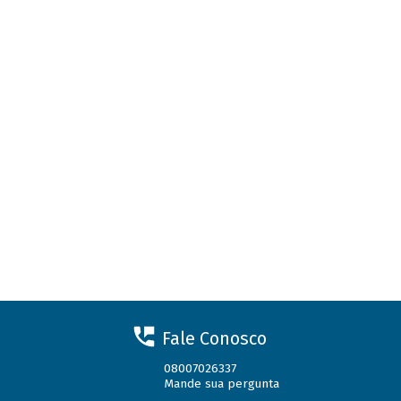
Fale Conosco
08007026337
Mande sua pergunta