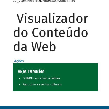
Z7_7QGCHA41LODH60A3OQA8RN14D4
Visualizador
do Conteúdo
da Web
Ações
VEJA TAMBÉM
O BNDES e o apoio à cultura
Patrocínio a eventos culturais