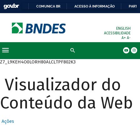
COMUNICA BR
ACESSO À INFORMAÇÃO
PARTI
ENGLISH
ACESSIBILIDADE
A+
A-
Busca
Z7_L9KEH4O0LORH80ALCLTPF802K3
Visualizador do
Conteúdo da Web
Ações