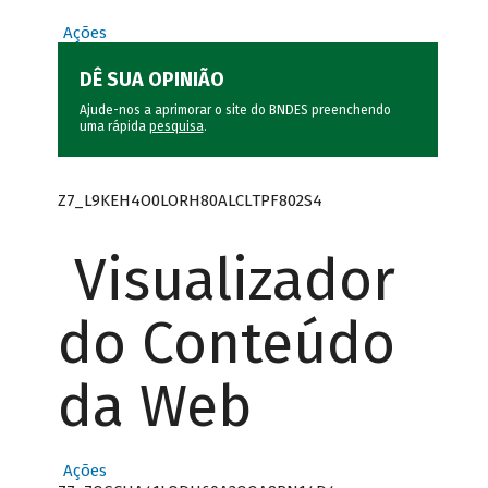
Ações
DÊ SUA OPINIÃO
Ajude-nos a aprimorar o site do BNDES preenchendo
uma rápida
pesquisa
.
Z7_L9KEH4O0LORH80ALCLTPF802S4
Visualizador
do Conteúdo
da Web
Ações