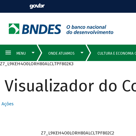
Z7_L9KEH4O0LORH80ALCLTPF802K3
Visualizador do 
Ações
Z7_L9KEH4O0LORH80ALCLTPF802C2