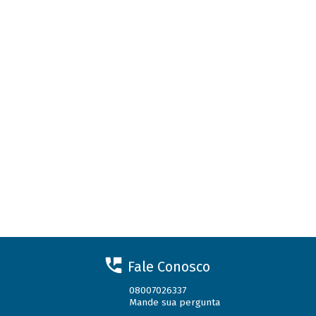
Fale Conosco
08007026337
Mande sua pergunta