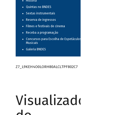
História
Quintas no BNDES
Sextas instrumentais
Reserva de ingressos
Filmes e festivais de cinema
Receba a programação
Concursos para Escolha de Espetáculos
Musicais
Galeria BNDES
Z7_L9KEH4O0LORH80ALCLTPF802C7
Visualizador