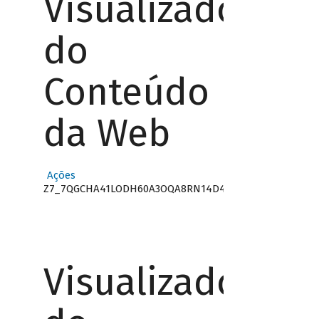
Visualizador
do
Conteúdo
da Web
Ações
Z7_7QGCHA41LODH60A3OQA8RN14D4
Visualizador