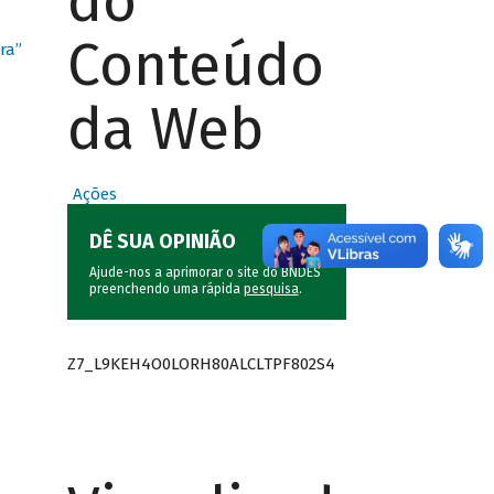
do
Conteúdo
ra”
da Web
Ações
DÊ SUA OPINIÃO
Ajude-nos a aprimorar o site do BNDES
preenchendo uma rápida
pesquisa
.
Z7_L9KEH4O0LORH80ALCLTPF802S4