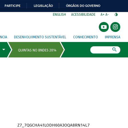
PARTICIPE
LEGISLAÇÃO
ÓRGÃOS DO GOVERNO
⁣
ENGLISH
ACESSIBILIDADE
A+
A-
NCIA
DESENVOLVIMENTO SUSTENTÁVEL
CONHECIMENTO
IMPRENSA
Busca
Z7_7QGCHA41LODH60A3OQA8RN14L7