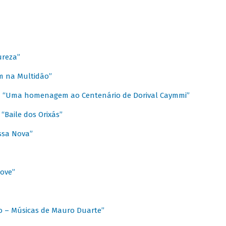
ureza”
m na Multidão”
 / “Uma homenagem ao Centenário de Dorival Caymmi”
“Baile dos Orixás”
ssa Nova”
Love”
o – Músicas de Mauro Duarte”