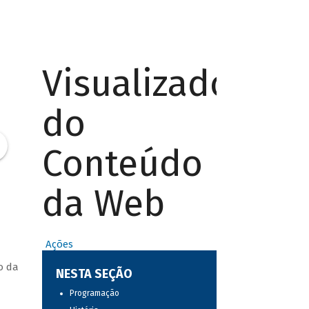
Visualizador
do
Conteúdo
da Web
Ações
o da
NESTA SEÇÃO
Programação