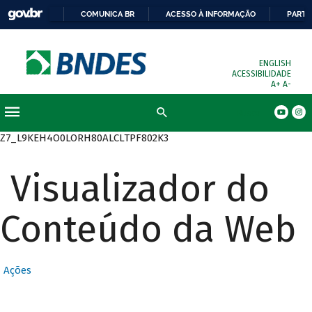
COMUNICA BR
ACESSO À INFORMAÇÃO
PARTI
ENGLISH
ACESSIBILIDADE
A+
A-
Busca
Z7_L9KEH4O0LORH80ALCLTPF802K3
Visualizador do
Conteúdo da Web
Ações