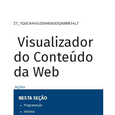
Z7_7QGCHA41LODH60A3OQA8RN14L7
Visualizador
do Conteúdo
da Web
Ações
NESTA SEÇÃO
Programação
História