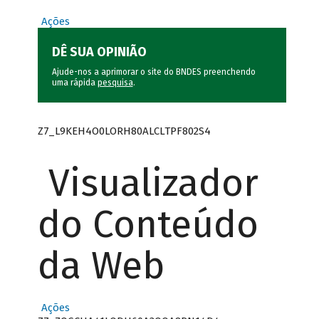
Ações
DÊ SUA OPINIÃO
Ajude-nos a aprimorar o site do BNDES preenchendo
uma rápida
pesquisa
.
Z7_L9KEH4O0LORH80ALCLTPF802S4
Visualizador
do Conteúdo
da Web
Ações