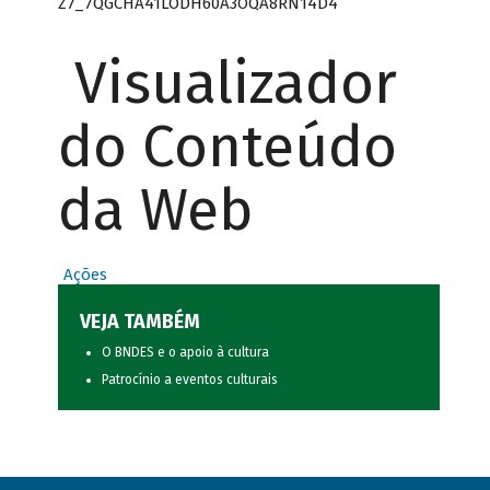
Z7_7QGCHA41LODH60A3OQA8RN14D4
Visualizador
do Conteúdo
da Web
Ações
VEJA TAMBÉM
O BNDES e o apoio à cultura
Patrocínio a eventos culturais