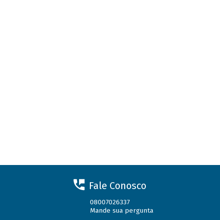
Fale Conosco
08007026337
Mande sua pergunta