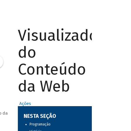
Visualizador
do
Conteúdo
da Web
Ações
o da
NESTA SEÇÃO
Programação