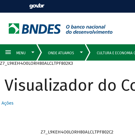
Z7_L9KEH4O0LORH80ALCLTPF802K3
Visualizador do 
Ações
Z7_L9KEH4O0LORH80ALCLTPF802C2