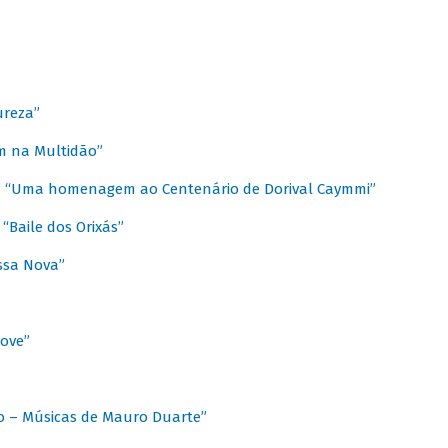
ureza”
m na Multidão”
 / “Uma homenagem ao Centenário de Dorival Caymmi”
“Baile dos Orixás”
ssa Nova”
Love”
o – Músicas de Mauro Duarte”