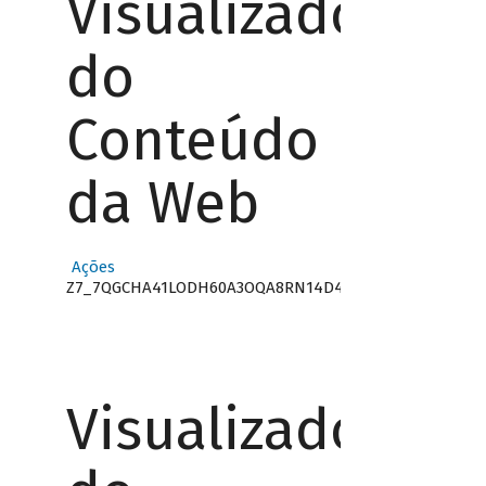
Visualizador
do
Conteúdo
da Web
Ações
Z7_7QGCHA41LODH60A3OQA8RN14D4
Visualizador