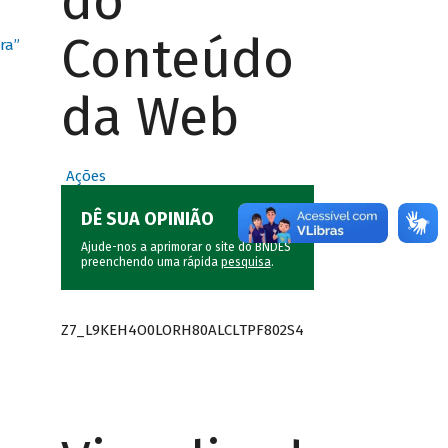
do
Conteúdo
ra”
da Web
Ações
DÊ SUA OPINIÃO
Ajude-nos a aprimorar o site do BNDES
preenchendo uma rápida
pesquisa
.
Z7_L9KEH4O0LORH80ALCLTPF802S4