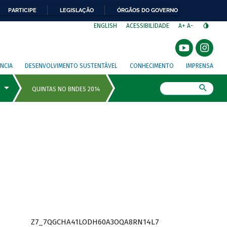
PARTICIPE
LEGISLAÇÃO
ÓRGÃOS DO GOVERNO
⁣
ENGLISH
ACESSIBILIDADE
A+
A-
NCIA
DESENVOLVIMENTO SUSTENTÁVEL
CONHECIMENTO
IMPRENSA
Busca
Z7_7QGCHA41LODH60A3OQA8RN14L7