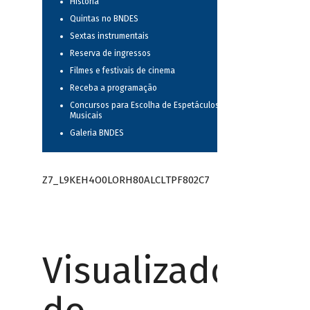
História
Quintas no BNDES
Sextas instrumentais
Reserva de ingressos
Filmes e festivais de cinema
Receba a programação
Concursos para Escolha de Espetáculos
Musicais
Galeria BNDES
Z7_L9KEH4O0LORH80ALCLTPF802C7
Visualizador