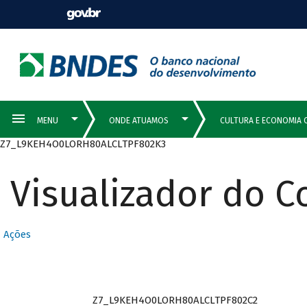
Z7_L9KEH4O0LORH80ALCLTPF802K3
Visualizador do 
Ações
Z7_L9KEH4O0LORH80ALCLTPF802C2