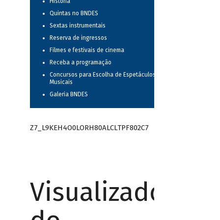
História
Quintas no BNDES
Sextas instrumentais
Reserva de ingressos
Filmes e festivais de cinema
Receba a programação
Concursos para Escolha de Espetáculos
Musicais
Galeria BNDES
Z7_L9KEH4O0LORH80ALCLTPF802C7
Visualizador