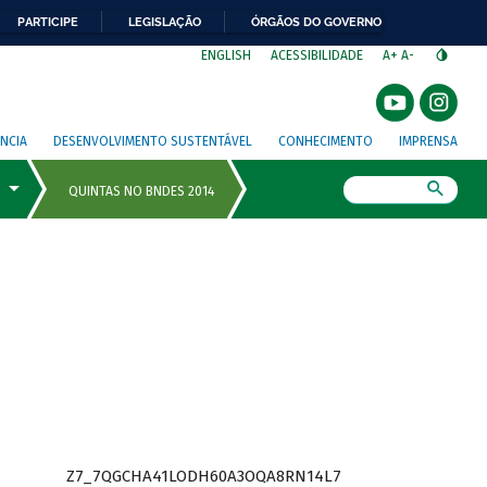
PARTICIPE
LEGISLAÇÃO
ÓRGÃOS DO GOVERNO
⁣
ENGLISH
ACESSIBILIDADE
A+
A-
NCIA
DESENVOLVIMENTO SUSTENTÁVEL
CONHECIMENTO
IMPRENSA
Busca
Z7_7QGCHA41LODH60A3OQA8RN14L7