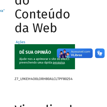
do
Conteúdo
ra”
da Web
Ações
DÊ SUA OPINIÃO
Ajude-nos a aprimorar o site do BNDES
preenchendo uma rápida
pesquisa
.
Z7_L9KEH4O0LORH80ALCLTPF802S4