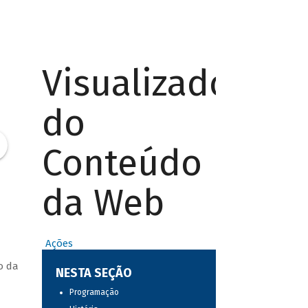
Visualizador
do
Conteúdo
da Web
Ações
o da
NESTA SEÇÃO
Programação