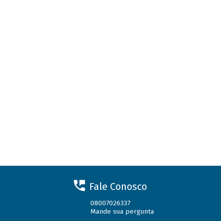
Fale Conosco
08007026337
Mande sua pergunta