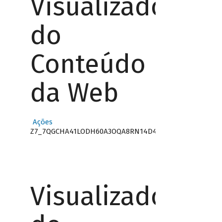
Visualizador
do
Conteúdo
da Web
Ações
Z7_7QGCHA41LODH60A3OQA8RN14D4
Visualizador