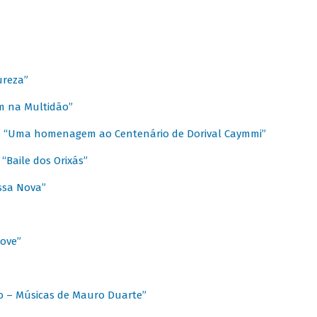
ureza”
m na Multidão”
 / “Uma homenagem ao Centenário de Dorival Caymmi”
“Baile dos Orixás”
ssa Nova”
Love”
o – Músicas de Mauro Duarte”