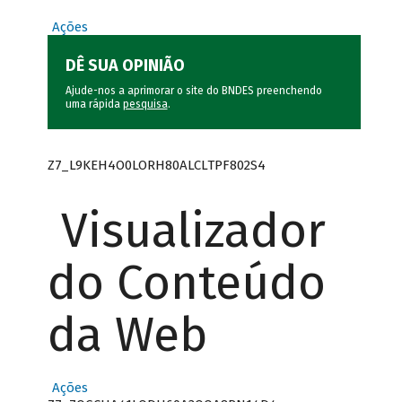
Ações
DÊ SUA OPINIÃO
Ajude-nos a aprimorar o site do BNDES preenchendo
uma rápida
pesquisa
.
Z7_L9KEH4O0LORH80ALCLTPF802S4
Visualizador
do Conteúdo
da Web
Ações