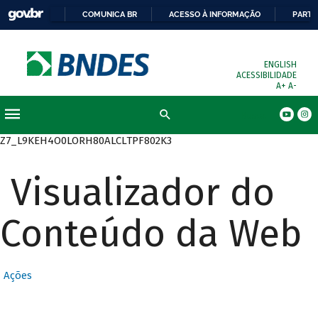
COMUNICA BR
ACESSO À INFORMAÇÃO
PARTI
ENGLISH
ACESSIBILIDADE
A+
A-
Busca
Z7_L9KEH4O0LORH80ALCLTPF802K3
Visualizador do
Conteúdo da Web
Ações