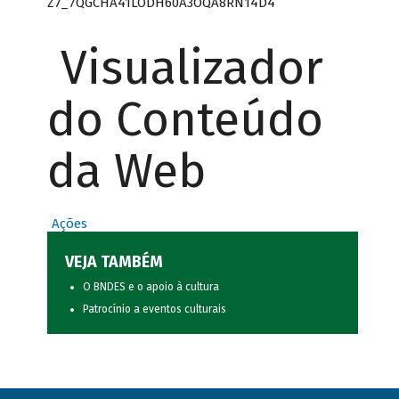
Z7_7QGCHA41LODH60A3OQA8RN14D4
Visualizador
do Conteúdo
da Web
Ações
VEJA TAMBÉM
O BNDES e o apoio à cultura
Patrocínio a eventos culturais