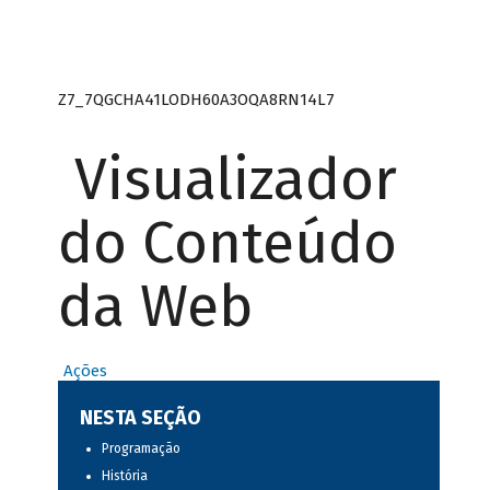
Z7_7QGCHA41LODH60A3OQA8RN14L7
Visualizador
do Conteúdo
da Web
Ações
NESTA SEÇÃO
Programação
História