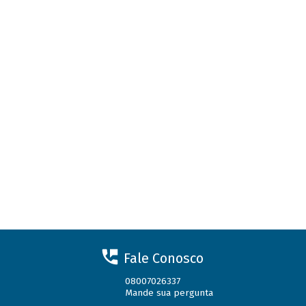
Fale Conosco
08007026337
Mande sua pergunta