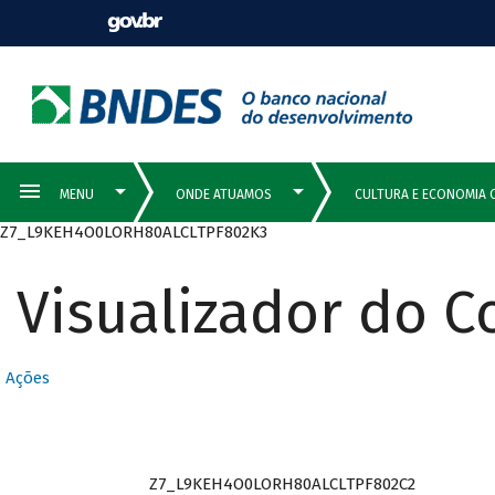
Z7_L9KEH4O0LORH80ALCLTPF802K3
Visualizador do 
Ações
Z7_L9KEH4O0LORH80ALCLTPF802C2