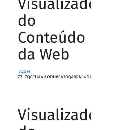
Visualizador
do
Conteúdo
da Web
Ações
Z7_7QGCHA41LODH60A3OQA8RN14D4
Visualizador