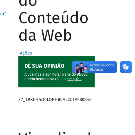
do
Conteúdo
ra”
da Web
Ações
DÊ SUA OPINIÃO
Ajude-nos a aprimorar o site do BNDES
preenchendo uma rápida
pesquisa
.
Z7_L9KEH4O0LORH80ALCLTPF802S4