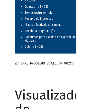
História
Quintas no BNDES
Sextas instrumentais
Reserva de ingressos
Filmes e festivais de cinema
Receba a programação
Concursos para Escolha de Espetáculos
Musicais
Galeria BNDES
Z7_L9KEH4O0LORH80ALCLTPF802C7
Visualizador