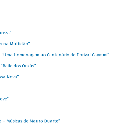
ureza”
m na Multidão”
 / “Uma homenagem ao Centenário de Dorival Caymmi”
“Baile dos Orixás”
ssa Nova”
Love”
o – Músicas de Mauro Duarte”