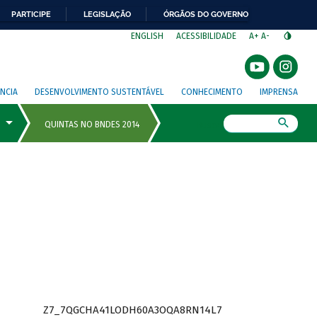
PARTICIPE
LEGISLAÇÃO
ÓRGÃOS DO GOVERNO
⁣
ENGLISH
ACESSIBILIDADE
A+
A-
NCIA
DESENVOLVIMENTO SUSTENTÁVEL
CONHECIMENTO
IMPRENSA
Busca
Z7_7QGCHA41LODH60A3OQA8RN14L7